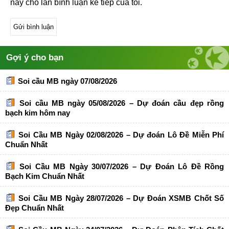
này cho lần bình luận kế tiếp của tôi.
Gợi ý cho bạn
Soi cầu MB ngày 07/08/2026
Soi cầu MB ngày 05/08/2026 – Dự đoán cầu đẹp rồng
bạch kim hôm nay
Soi Cầu MB Ngày 02/08/2026 – Dự đoán Lô Đề Miễn Phí
Chuẩn Nhất
Soi Cầu MB Ngày 30/07/2026 – Dự Đoán Lô Đề Rồng
Bạch Kim Chuẩn Nhất
Soi Cầu MB Ngày 28/07/2026 – Dự Đoán XSMB Chốt Số
Đẹp Chuẩn Nhất