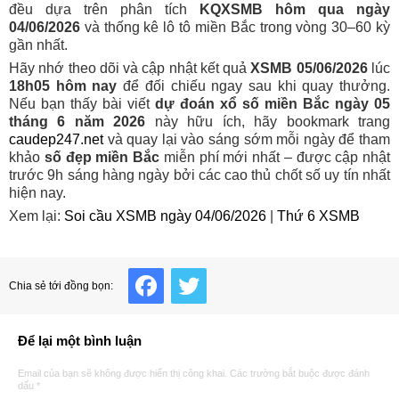
đều dựa trên phân tích
KQXSMB hôm qua ngày
04/06/2026
và thống kê lô tô miền Bắc trong vòng 30–60 kỳ
gần nhất.
Hãy nhớ theo dõi và cập nhật kết quả
XSMB 05/06/2026
lúc
18h05 hôm nay
để đối chiếu ngay sau khi quay thưởng.
Nếu bạn thấy bài viết
dự đoán xổ số miền Bắc ngày 05
tháng 6 năm 2026
này hữu ích, hãy bookmark trang
caudep247.net
và quay lại vào sáng sớm mỗi ngày để tham
khảo
số đẹp miền Bắc
miễn phí mới nhất – được cập nhật
trước 9h sáng hàng ngày bởi các cao thủ chốt số uy tín nhất
hiện nay.
Xem lại:
Soi cầu XSMB ngày 04/06/2026
|
Thứ 6 XSMB
Facebook
Twitter
Chia sẻ tới đồng bọn:
Để lại một bình luận
Email của bạn sẽ không được hiển thị công khai.
Các trường bắt buộc được đánh
dấu
*