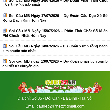
Soi Cầu MB Ngày 24/07/2026 – Dự Đoán Phân Tích Chốt
Lô Đề Chính Xác Nhất
Soi Cầu MB Ngày 17/07/2026 – Dự Đoán Cầu Đẹp Xổ Số
Rồng Bạch Kim Hôm Nay
Soi Cầu MB Ngày 15/07/2026 – Phân Tích Chốt Số Miễn
Phí Chuẩn Nhất Hôm Nay
Soi Cầu MB Ngày 14/07/2026 – Dự đoán xsmb rồng bạch
kim chuẩn xác nhất
Soi cầu MB ngày 13/07/2026 – Dự đoán phân tích xsmb
chi tiết từ chuyên gia
Địa chỉ: Số 35 - Đội Cấn - Ba Đình - Hà Nội
Email:caudep247nett@gmail.com