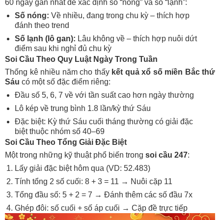
60 ngày gần nhất để xác định số “nóng” và số “lạnh”:
Số nóng:
Về nhiều, đang trong chu kỳ – thích hợp
đánh theo trend
Số lạnh (lô gan):
Lâu không về – thích hợp nuôi dứt
điểm sau khi nghỉ đủ chu kỳ
Soi Cầu Theo Quy Luật Ngày Trong Tuần
Thống kê nhiều năm cho thấy
kết quả xổ số miền Bắc thứ
Sáu
có một số đặc điểm riêng:
Đầu số 5, 6, 7 về với tần suất cao hơn ngày thường
Lô kép về trung bình 1.8 lần/kỳ thứ Sáu
Đặc biệt: Kỳ thứ Sáu cuối tháng thường có giải đặc
biệt thuộc nhóm số 40–69
Soi Cầu Theo Tổng Giải Đặc Biệt
Một trong những kỹ thuật phổ biến trong
soi cầu 247
:
Lấy giải đặc biệt hôm qua (VD: 52.483)
Tính tổng 2 số cuối: 8 + 3 = 11 → Nuôi cặp 11
Tổng đầu số: 5 + 2 = 7 → Đánh thêm các số đầu 7x
Ghép đôi: số cuối + số áp cuối → Cặp đề trực tiếp