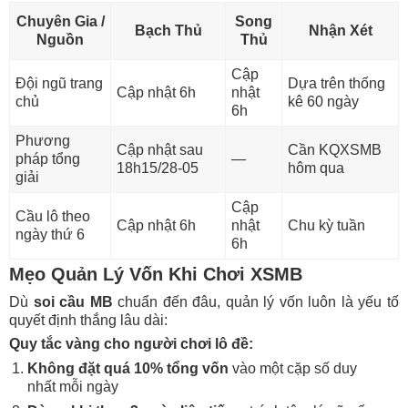
Chuyên Gia /
Song
Bạch Thủ
Nhận Xét
Nguồn
Thủ
Cập
Đội ngũ trang
Dựa trên thống
Cập nhật 6h
nhật
chủ
kê 60 ngày
6h
Phương
Cập nhật sau
Cần KQXSMB
pháp tổng
—
18h15/28-05
hôm qua
giải
Cập
Cầu lô theo
Cập nhật 6h
nhật
Chu kỳ tuần
ngày thứ 6
6h
Mẹo Quản Lý Vốn Khi Chơi XSMB
Dù
soi cầu MB
chuẩn đến đâu, quản lý vốn luôn là yếu tố
quyết định thắng lâu dài:
Quy tắc vàng cho người chơi lô đề:
Không đặt quá 10% tổng vốn
vào một cặp số duy
nhất mỗi ngày