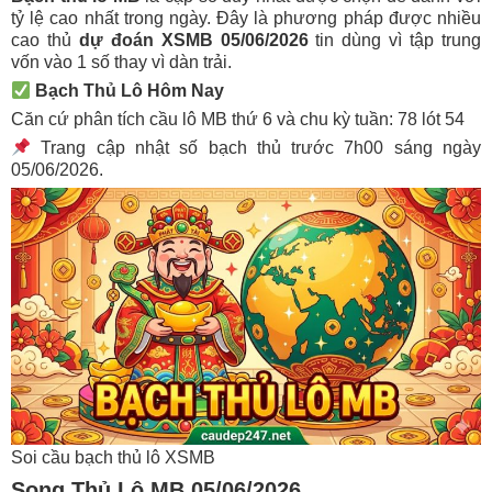
tỷ lệ cao nhất trong ngày. Đây là phương pháp được nhiều
cao thủ
dự đoán XSMB 05/06/2026
tin dùng vì tập trung
vốn vào 1 số thay vì dàn trải.
Bạch Thủ Lô Hôm Nay
Căn cứ phân tích cầu lô MB thứ 6 và chu kỳ tuần: 78 lót 54
Trang cập nhật số bạch thủ trước 7h00 sáng ngày
05/06/2026.
Soi cầu bạch thủ lô XSMB
Song Thủ Lô MB 05/06/2026