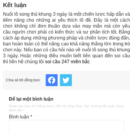
Kết luận
Nuôi lô song thủ khung 3 ngày là một chiến lược hấp dẫn và
tiềm năng cho những ai yêu thích lô đề. Đây là một cách
chơi không chỉ đơn thuần dựa vào may mắn mà còn yêu
cầu người chơi phải có kiến thức và sự phân tích tốt. Bằng
cách áp dụng những phương pháp và chiến lược đúng đắn,
bạn hoàn toàn có thể nâng cao khả năng thắng lớn trong trò
chơi này. Nếu bạn có cầu hỏi nào về nuôi lô song thủ khung
3 ngày. Hoặc những điều muốn biết liên quan đến soi cầu
thì liên hệ chúng tôi
soi cầu 247 miền bắc
Facebook
Twitter
Chia sẻ tới đồng bọn:
Để lại một bình luận
Email của bạn sẽ không được hiển thị công khai.
Các trường bắt buộc được
đánh dấu
*
Bình luận
*