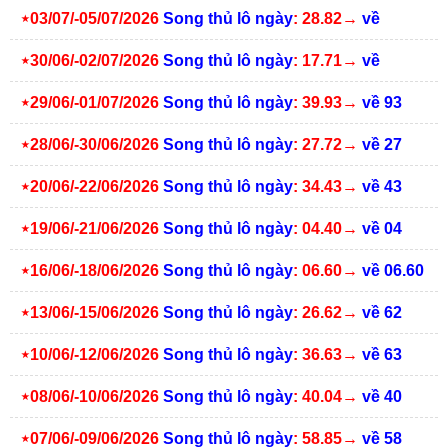
⋆03/07/-05/07/2026
Song thủ lô ngày
: 28.82→
về
⋆30/06/-02/07/2026
Song thủ lô ngày
: 17.71→
về
⋆29/06/-01/07/2026
Song thủ lô ngày
: 39.93→
về 93
⋆28/06/-30/06/2026
Song thủ lô ngày
: 27.72→
về 27
⋆20/06/-22/06/2026
Song thủ lô ngày
: 34.43→
về 43
⋆19/06/-21/06/2026
Song thủ lô ngày
: 04.40→
về 04
⋆16/06/-18/06/2026
Song thủ lô ngày
: 06.60→
về 06.60
⋆13/06/-15/06/2026
Song thủ lô ngày
: 26.62→
về 62
⋆10/06/-12/06/2026
Song thủ lô ngày
: 36.63→
về 63
⋆08/06/-10/06/2026
Song thủ lô ngày
: 40.04→
về 40
⋆07/06/-09/06/2026
Song thủ lô ngày
: 58.85→
về 58