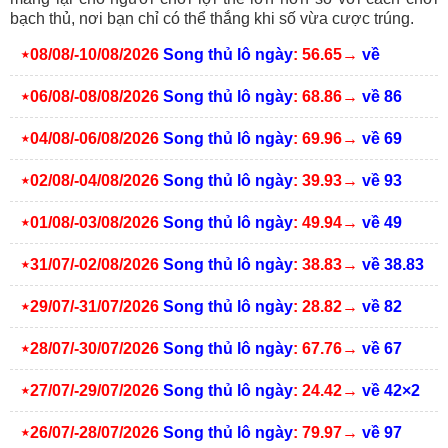
bạch thủ, nơi bạn chỉ có thể thắng khi số vừa cược trúng.
⋆08/08/-10/08/2026
Song thủ lô ngày
: 56.65→
về
⋆06/08/-08/08/2026
Song thủ lô ngày
: 68.86→
về 86
⋆04/08/-06/08/2026
Song thủ lô ngày
: 69.96→
về 69
⋆02/08/-04/08/2026
Song thủ lô ngày
: 39.93→
về 93
⋆01/08/-03/08/2026
Song thủ lô ngày
: 49.94→
về 49
⋆31/07/-02/08/2026
Song thủ lô ngày
: 38.83→
về 38.83
⋆29/07/-31/07/2026
Song thủ lô ngày
: 28.82→
về 82
⋆28/07/-30/07/2026
Song thủ lô ngày
: 67.76→
về 67
⋆27/07/-29/07/2026
Song thủ lô ngày
: 24.42→
về 42×2
⋆26/07/-28/07/2026
Song thủ lô ngày
: 79.97→
về 97