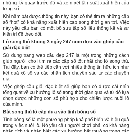
những kỳ quay trước đó và xem xét tần suất xuất hiện của
từng số.
Khi nắm bắt được thông tin này, bạn có thể tìm ra những cặp
số “hot” có khả năng xuất hiện cao trong thời gian tới. Việc
này yêu cầu bạn có một bộ sưu tập số liệu thống kê và sự
kiên trì để theo dõi.
Lô song thủ khung 3 ngày 247 com dựa vào ghép cầu
giải đặc biệt
Sử dụng trang web cầu đẹp 247 là một trong những cách
giúp người chơi tìm ra các cặp số tốt nhất cho lô song thủ.
Tại đây, bạn có thể tiếp cận với nhiều thông tin hữu ích như
kết quả xổ số và các phân tích chuyên sâu từ các chuyên
gia.
Việc ghép cầu giải đặc biệt sẽ giúp bạn có được cái nhìn
tổng quát về xu hướng lô số trong thời gian qua và từ đó lựa
chọn được những con số phù hợp cho chiến lược nuôi lô
của mình.
Bắt song thủ lô cặp dựa vào tính bóng số
Tính bóng số là một phương pháp khá phổ biến và hiệu quả
trong việc nuôi lô. Nó yêu cầu người chơi phải có khả năng
phân tích và nhận biết các xu hướng bất thường trong các