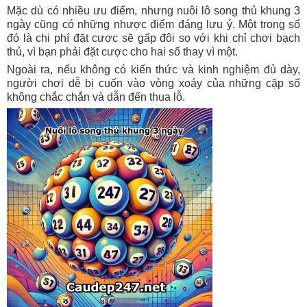
Mặc dù có nhiều ưu điểm, nhưng nuôi lô song thủ khung 3
ngày cũng có những nhược điểm đáng lưu ý. Một trong số
đó là chi phí đặt cược sẽ gấp đôi so với khi chỉ chơi bạch
thủ, vì bạn phải đặt cược cho hai số thay vì một.
Ngoài ra, nếu không có kiến thức và kinh nghiệm đủ dày,
người chơi dễ bị cuốn vào vòng xoáy của những cặp số
không chắc chắn và dẫn đến thua lỗ.