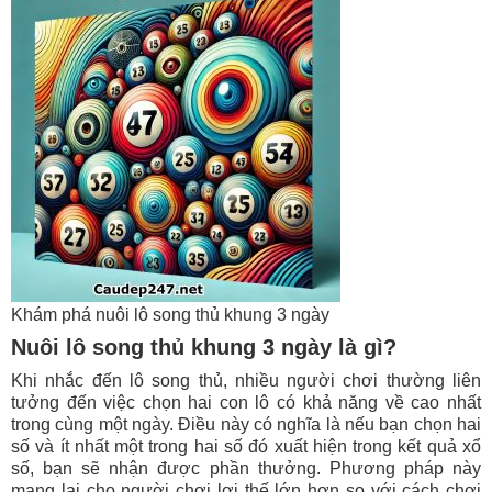
Khám phá nuôi lô song thủ khung 3 ngày
Nuôi lô song thủ khung 3 ngày là gì?
Khi nhắc đến lô song thủ, nhiều người chơi thường liên
tưởng đến việc chọn hai con lô có khả năng về cao nhất
trong cùng một ngày. Điều này có nghĩa là nếu bạn chọn hai
số và ít nhất một trong hai số đó xuất hiện trong kết quả xổ
số, bạn sẽ nhận được phần thưởng. Phương pháp này
mang lại cho người chơi lợi thế lớn hơn so với cách chơi