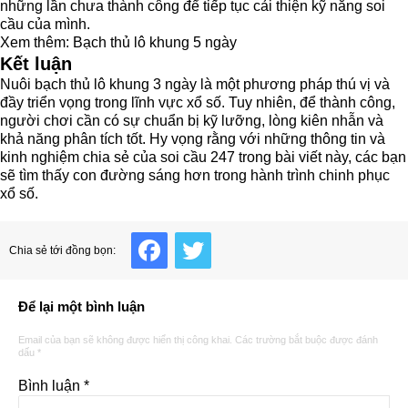
những lần chưa thành công để tiếp tục cải thiện kỹ năng soi
cầu của mình.
Xem thêm:
Bạch thủ lô khung 5 ngày
Kết luận
Nuôi bạch thủ lô khung 3 ngày là một phương pháp thú vị và
đầy triển vọng trong lĩnh vực xổ số. Tuy nhiên, để thành công,
người chơi cần có sự chuẩn bị kỹ lưỡng, lòng kiên nhẫn và
khả năng phân tích tốt. Hy vọng rằng với những thông tin và
kinh nghiệm chia sẻ của
soi cầu 247
trong bài viết này, các bạn
sẽ tìm thấy con đường sáng hơn trong hành trình chinh phục
xổ số.
Facebook
Twitter
Chia sẻ tới đồng bọn:
Để lại một bình luận
Email của bạn sẽ không được hiển thị công khai.
Các trường bắt buộc được đánh
dấu
*
Bình luận
*