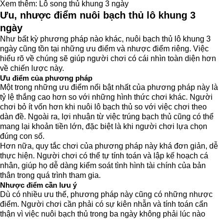
Xem thêm:
Lô song thủ khung 3 ngày
Ưu, nhược điểm nuôi bạch thủ lô khung 3
ngày
Như bất kỳ phương pháp nào khác, nuôi bạch thủ lô khung 3
ngày cũng tồn tại những ưu điểm và nhược điểm riêng. Việc
hiểu rõ về chúng sẽ giúp người chơi có cái nhìn toàn diện hơn
về chiến lược này.
Ưu điểm của phương pháp
Một trong những ưu điểm nổi bật nhất của phương pháp này là
tỷ lệ thắng cao hơn so với những hình thức chơi khác. Người
chơi bỏ ít vốn hơn khi nuôi lô bạch thủ so với việc chơi theo
dàn đề. Ngoài ra, lợi nhuận từ việc trúng bạch thủ cũng có thể
mang lại khoản tiền lớn, đặc biệt là khi người chơi lựa chọn
đúng con số.
Hơn nữa, quy tắc chơi của phương pháp này khá đơn giản, dễ
thực hiện. Người chơi có thể tự tính toán và lập kế hoạch cá
nhân, giúp họ dễ dàng kiểm soát tình hình tài chính của bản
thân trong quá trình tham gia.
Nhược điểm cần lưu ý
Dù có nhiều ưu thế, phương pháp này cũng có những nhược
điểm. Người chơi cần phải có sự kiên nhẫn và tính toán cẩn
thận vì việc nuôi bạch thủ trong ba ngày không phải lúc nào