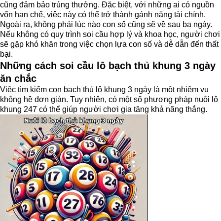
cũng đảm bảo trúng thưởng. Đặc biệt, với những ai có nguồn
vốn hạn chế, việc này có thể trở thành gánh nặng tài chính.
Ngoài ra, không phải lúc nào con số cũng sẽ về sau ba ngày.
Nếu không có quy trình soi cầu hợp lý và khoa học, người chơi
sẽ gặp khó khăn trong việc chọn lựa con số và dễ dẫn đến thất
bại.
Những cách soi cầu lô bạch thủ khung 3 ngày
ăn chắc
Việc tìm kiếm con bạch thủ lô khung 3 ngày là một nhiệm vụ
không hề đơn giản. Tuy nhiên, có một số phương pháp
nuôi lô
khung 247
có thể giúp người chơi gia tăng khả năng thắng.