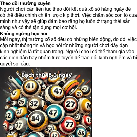
Theo dõi thường xuyên
Người chơi cần liên tục theo dõi kết quả xổ số hàng ngày để
có thể điều chỉnh chiến lược kịp thời. Việc chăm sóc con lô của
mình như vậy sẽ giúp đảm bảo rằng họ luôn ở trạng thái sẵn
sàng và có thể tận dụng mọi cơ hội.
Không ngừng học hỏi
Mỗi ngày, thị trường xổ số đều có những biến động, do đó, việc
cập nhật thông tin và học hỏi từ những người chơi dày dạn
kinh nghiệm là rất quan trọng. Người chơi có thể tham gia vào
các diễn đàn hay nhóm trực tuyến để trao đổi kinh nghiệm và bí
quyết soi cầu.