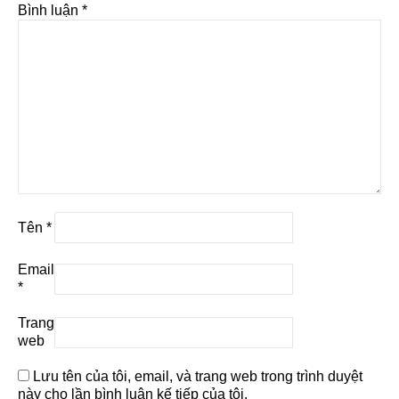
Bình luận
*
Tên
*
Email
*
Trang
web
Lưu tên của tôi, email, và trang web trong trình duyệt
này cho lần bình luận kế tiếp của tôi.