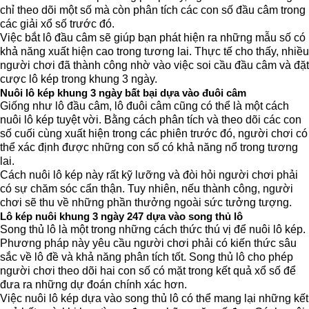
chỉ theo dõi một số mà còn phân tích các con số đầu câm trong
các giải xổ số trước đó.
Việc bắt lô đầu câm sẽ giúp bạn phát hiện ra những mẫu số có
khả năng xuất hiện cao trong tương lai. Thực tế cho thấy, nhiều
người chơi đã thành công nhờ vào việc soi cầu đầu câm và đặt
cược lô kép trong khung 3 ngày.
Nuôi lô kép khung 3 ngày bất bại dựa vào đuôi câm
Giống như lô đầu câm, lô đuôi câm cũng có thể là một cách
nuôi lô kép tuyệt vời. Bằng cách phân tích và theo dõi các con
số cuối cùng xuất hiện trong các phiên trước đó, người chơi có
thể xác định được những con số có khả năng nổ trong tương
lai.
Cách nuôi lô kép này rất kỹ lưỡng và đòi hỏi người chơi phải
có sự chăm sóc cẩn thận. Tuy nhiên, nếu thành công, người
chơi sẽ thu về những phần thưởng ngoài sức tưởng tượng.
Lô kép nuôi khung 3 ngày 247 dựa vào song thủ lô
Song thủ lô là một trong những cách thức thú vị để nuôi lô kép.
Phương pháp này yêu cầu người chơi phải có kiến thức sâu
sắc về lô đề và khả năng phân tích tốt. Song thủ lô cho phép
người chơi theo dõi hai con số có mặt trong kết quả xổ số để
đưa ra những dự đoán chính xác hơn.
Việc nuôi lô kép dựa vào song thủ lô có thể mang lại những kết