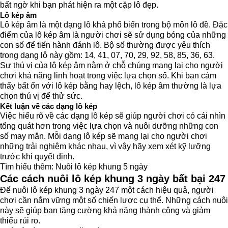
bất ngờ khi bạn phát hiện ra một cặp lô đẹp.
Lô kép âm
Lô kép âm là một dạng lô khá phổ biến trong bộ môn lô đề. Đặc
điểm của lô kép âm là người chơi sẽ sử dụng bóng của những
con số để tiến hành đánh lô. Bộ số thường được yêu thích
trong dạng lô này gồm: 14, 41, 07, 70, 29, 92, 58, 85, 36, 63.
Sự thú vị của lô kép âm nằm ở chỗ chúng mang lại cho người
chơi khả năng linh hoạt trong việc lựa chọn số. Khi bạn cảm
thấy bất ổn với lô kép bằng hay lệch, lô kép âm thường là lựa
chọn thú vị để thử sức.
Kết luận về các dạng lô kép
Việc hiểu rõ về các dạng lô kép sẽ giúp người chơi có cái nhìn
tổng quát hơn trong việc lựa chọn và nuôi dưỡng những con
số may mắn. Mỗi dạng lô kép sẽ mang lại cho người chơi
những trải nghiệm khác nhau, vì vậy hãy xem xét kỹ lưỡng
trước khi quyết định.
Tìm hiểu thêm:
Nuôi lô kép khung 5 ngày
Các cách nuôi lô kép khung 3 ngày bất bại 247
Để nuôi lô kép khung 3 ngày 247 một cách hiệu quả, người
chơi cần nắm vững một số chiến lược cụ thể. Những cách nuôi
này sẽ giúp bạn tăng cường khả năng thành công và giảm
thiểu rủi ro.