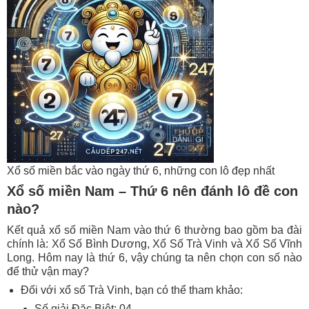
Xổ số miền bắc vào ngày thứ 6, những con lô đẹp nhất
Xổ số miền Nam – Thứ 6 nên đánh lô đề con
nào?
Kết quả xổ số miền Nam vào thứ 6 thường bao gồm ba đài
chính là: Xổ Số Bình Dương, Xổ Số Trà Vinh và Xổ Số Vĩnh
Long. Hôm nay là thứ 6, vậy chúng ta nên chọn con số nào
để thử vận may?
Đối với xổ số Trà Vinh, bạn có thể tham khảo:
Số giải Đặc Biệt: 04