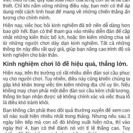
thiết. Chỉ khi nắm vững những điều này, bạn mới có thể áp
dụng một cách linh hoạt để mang về những chiến thắng ấn
tượng cho chính mình.
Hiện nay, việc học hỏi kinh nghiệm đã trở nên dễ dàng hơn
bao giờ hết. Bạn có thể tham gia vào nhiều diễn đàn để cập
nhật những kiến thức bổ ích, hoặc tìm kiếm những chia sẻ
từ những người chơi dày dạn kinh nghiệm. Tất cả những
thông tin này đều rất quý giá, giúp bạn nâng cao trình độ và
kinh nghiệm cho bản thân.
Kinh nghiệm chơi lô đề hiệu quả, thắng lớn
.
Hiện nay, trên thị trường có rất nhiều diễn đàn soi cầu phục
vụ cho người chơi. Tuy nhiên, điều này cũng khiến chúng ta
gặp khó khăn trong việc tìm kiếm những địa chỉ uy tín. Nếu
không may chọn phải một diễn đàn soi cầu kém chất lượng,
thông tin bạn nhận được sẽ không chính xác và việc thua lỗ
là điều khó tránh khỏi.
Bạn không cần phải theo dõi quá thường xuyên để xem con
số nào xuất hiện nhiều nhất trong tháng. Nhưng nếu sau 3
ngày liên tiếp mà con số đó không xuất hiện nữa, thì vào
ngày thứ 4, bạn có thể đánh nó với tỉ lệ thắng cao. Tuy