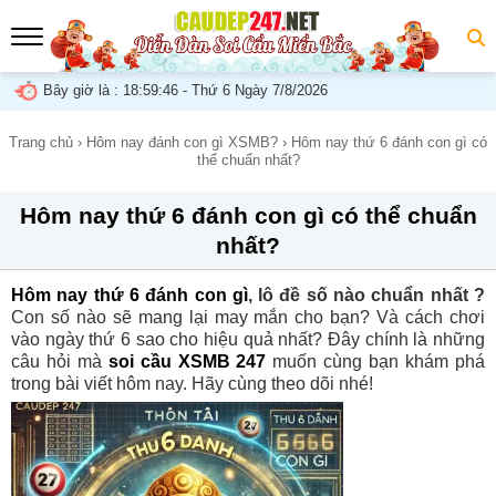
Bây giờ là :
18:59:47 - Thứ 6 Ngày 7/8/2026
Trang chủ
›
Hôm nay đánh con gì XSMB?
›
Hôm nay thứ 6 đánh con gì có
thể chuẩn nhất?
Hôm nay thứ 6 đánh con gì có thể chuẩn
nhất?
Hôm nay thứ 6 đánh con gì
, lô đề số nào chuẩn nhất ?
Con số nào sẽ mang lại may mắn cho bạn? Và cách chơi
vào ngày thứ 6 sao cho hiệu quả nhất? Đây chính là những
câu hỏi mà
soi cầu XSMB 247
muốn cùng bạn khám phá
trong bài viết hôm nay. Hãy cùng theo dõi nhé!