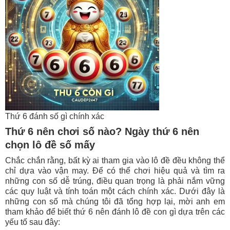
Thứ 6 đánh số gì chính xác
Thứ 6 nên chơi số nào? Ngày thứ 6 nên
chọn lô đề số mấy
Chắc chắn rằng, bất kỳ ai tham gia vào lô đề đều không thể
chỉ dựa vào vận may. Để có thể chơi hiệu quả và tìm ra
những con số dễ trúng, điều quan trọng là phải nắm vững
các quy luật và tính toán một cách chính xác. Dưới đây là
những con số mà chúng tôi đã tổng hợp lại, mời anh em
tham khảo để biết thứ 6 nên đánh lô đề con gì dựa trên các
yếu tố sau đây: