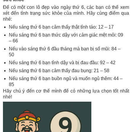
Để có một con lô đẹp vào ngày thứ 6, các bạn có thể xem
xét đến tình trạng sức khỏe của mình. Hãy cùng điểm qua
nhé:
Nếu sáng thứ 6 bạn cảm thấy thật tỉnh táo: 12 – 17
Nếu sáng thứ 6 bạn thức dậy với cảm giác mệt mỏi: 09
– 66
Nếu vào sáng thứ 6 đầu tháng mà bạn bị sổ mũi: 84 –
50
Nếu sáng thứ 6 bạn tỉnh dậy và bị đau đầu: 92 – 42
Nếu sáng thứ 6 bạn cảm thấy đau bụng: 21 – 58
Nếu sáng thứ 6 bạn buồn ngủ và muốn ngủ thêm: 44 –
85
Hãy chú ý đến cơ thể mình để có những lựa chọn tốt nhất
nhé!