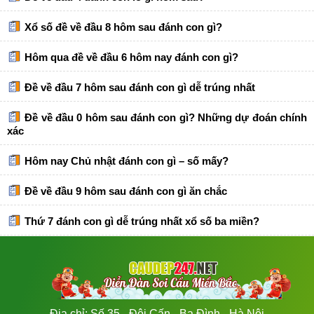
Xổ số đề về đầu 8 hôm sau đánh con gì?
Hôm qua đề về đầu 6 hôm nay đánh con gì?
Đề về đầu 7 hôm sau đánh con gì dễ trúng nhất
Đề về đầu 0 hôm sau đánh con gì? Những dự đoán chính
xác
Hôm nay Chủ nhật đánh con gì – số mấy?
Đề về đầu 9 hôm sau đánh con gì ăn chắc
Thứ 7 đánh con gì dễ trúng nhất xổ số ba miền?
Địa chỉ: Số 35 - Đội Cấn - Ba Đình - Hà Nội