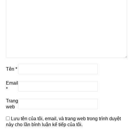
Tên
*
Email
*
Trang
web
Lưu tên của tôi, email, và trang web trong trình duyệt
này cho lần bình luận kế tiếp của tôi.