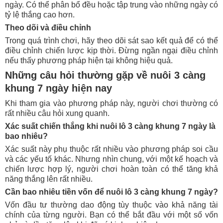
ngày. Có thể phân bổ đều hoặc tập trung vào những ngày có
tỷ lệ thắng cao hơn.
Theo dõi và điều chỉnh
Trong quá trình chơi, hãy theo dõi sát sao kết quả để có thể
điều chỉnh chiến lược kịp thời. Đừng ngần ngại điều chỉnh
nếu thấy phương pháp hiện tại không hiệu quả.
Những câu hỏi thường gặp về nuôi 3 càng
khung 7 ngày hiện nay
Khi tham gia vào phương pháp này, người chơi thường có
rất nhiều câu hỏi xung quanh.
Xác suất chiến thắng khi nuôi lô 3 càng khung 7 ngày là
bao nhiêu?
Xác suất này phụ thuộc rất nhiều vào phương pháp soi cầu
và các yếu tố khác. Nhưng nhìn chung, với một kế hoạch và
chiến lược hợp lý, người chơi hoàn toàn có thể tăng khả
năng thắng lên rất nhiều.
Cần bao nhiêu tiền vốn để nuôi lô 3 càng khung 7 ngày?
Vốn đầu tư thường dao động tùy thuộc vào khả năng tài
chính của từng người. Bạn có thể bắt đầu với một số vốn