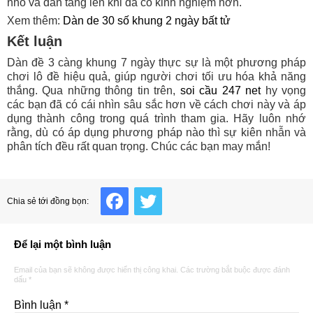
nhỏ và dần tăng lên khi đã có kinh nghiệm hơn.
Xem thêm:
Dàn de 30 số khung 2 ngày bất tử
Kết luận
Dàn đề 3 càng khung 7 ngày thực sự là một phương pháp
chơi lô đề hiệu quả, giúp người chơi tối ưu hóa khả năng
thắng. Qua những thông tin trên,
soi cầu 247 net
hy vọng
các bạn đã có cái nhìn sâu sắc hơn về cách chơi này và áp
dụng thành công trong quá trình tham gia. Hãy luôn nhớ
rằng, dù có áp dụng phương pháp nào thì sự kiên nhẫn và
phân tích đều rất quan trọng. Chúc các bạn may mắn!
Facebook
Twitter
Chia sẻ tới đồng bọn:
Để lại một bình luận
Email của bạn sẽ không được hiển thị công khai.
Các trường bắt buộc được đánh
dấu
*
Bình luận
*