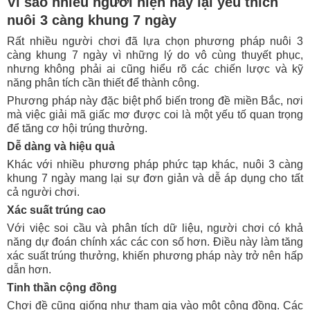
Vì sao nhiều người hiện nay lại yêu thích
nuôi 3 càng khung 7 ngày
Rất nhiều người chơi đã lựa chọn phương pháp nuôi 3
càng khung 7 ngày vì những lý do vô cùng thuyết phục,
nhưng không phải ai cũng hiểu rõ các chiến lược và kỹ
năng phân tích cần thiết để thành công.
Phương pháp này đặc biệt phổ biến trong đề miền Bắc, nơi
mà việc giải mã giấc mơ được coi là một yếu tố quan trọng
để tăng cơ hội trúng thưởng.
Dễ dàng và hiệu quả
Khác với nhiều phương pháp phức tạp khác, nuôi 3 càng
khung 7 ngày mang lại sự đơn giản và dễ áp dụng cho tất
cả người chơi.
Xác suất trúng cao
Với việc soi cầu và phân tích dữ liệu, người chơi có khả
năng dự đoán chính xác các con số hơn. Điều này làm tăng
xác suất trúng thưởng, khiến phương pháp này trở nên hấp
dẫn hơn.
Tinh thần cộng đồng
Chơi đề cũng giống như tham gia vào một cộng đồng. Các