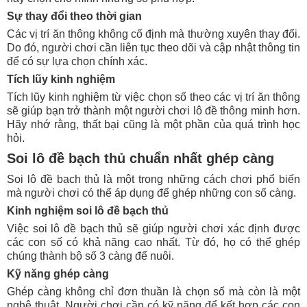
Sự thay đổi theo thời gian
Các vị trí ăn thông không cố định mà thường xuyên thay đổi.
Do đó, người chơi cần liên tục theo dõi và cập nhật thông tin
để có sự lựa chọn chính xác.
Tích lũy kinh nghiệm
Tích lũy kinh nghiệm từ việc chọn số theo các vị trí ăn thông
sẽ giúp bạn trở thành một người chơi lô đề thông minh hơn.
Hãy nhớ rằng, thất bại cũng là một phần của quá trình học
hỏi.
Soi lô đề bạch thủ chuẩn nhất ghép càng
Soi lô đề bạch thủ là một trong những cách chơi phổ biến
mà người chơi có thể áp dụng để ghép những con số càng.
Kinh nghiệm soi lô đề bạch thủ
Việc soi lô đề bạch thủ sẽ giúp người chơi xác định được
các con số có khả năng cao nhất. Từ đó, họ có thể ghép
chúng thành bộ số 3 càng để nuôi.
Kỹ năng ghép càng
Ghép càng không chỉ đơn thuần là chọn số mà còn là một
nghệ thuật. Người chơi cần có kỹ năng để kết hợp các con