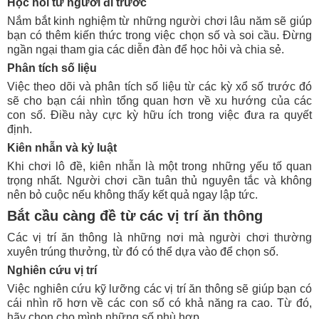
Học hỏi từ người đi trước
Nắm bắt kinh nghiệm từ những người chơi lâu năm sẽ giúp
bạn có thêm kiến thức trong việc chọn số và soi cầu. Đừng
ngần ngại tham gia các diễn đàn để học hỏi và chia sẻ.
Phân tích số liệu
Việc theo dõi và phân tích số liệu từ các kỳ xổ số trước đó
sẽ cho bạn cái nhìn tổng quan hơn về xu hướng của các
con số. Điều này cực kỳ hữu ích trong việc đưa ra quyết
định.
Kiên nhẫn và kỷ luật
Khi chơi lô đề, kiên nhẫn là một trong những yếu tố quan
trọng nhất. Người chơi cần tuân thủ nguyên tắc và không
nên bỏ cuộc nếu không thấy kết quả ngay lập tức.
Bắt cầu càng đề từ các vị trí ăn thông
Các vị trí ăn thông là những nơi mà người chơi thường
xuyên trúng thưởng, từ đó có thể dựa vào để chọn số.
Nghiên cứu vị trí
Việc nghiên cứu kỹ lưỡng các vị trí ăn thông sẽ giúp bạn có
cái nhìn rõ hơn về các con số có khả năng ra cao. Từ đó,
hãy chọn cho mình những số phù hợp.