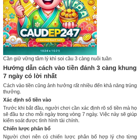
Cần giữ vững tâm lý khì soi cầu 3 càng nuôi tuần
Hướng dẫn cách vào tiền đánh 3 càng khung
7 ngày có lời nhất
Cách vào tiền cũng ảnh hưởng rất nhiều đến khả năng trúng
thưởng.
Xác định số tiền vào
Trước khi bắt đầu, người chơi cần xác định rõ số tiền mà họ
sẽ đầu tư cho mỗi ngày trong vòng 7 ngày. Việc này sẽ giúp
kiểm soát được tình hình tài chính.
Chiến lược phân bổ
Người chơi nên có chiến lược phân bổ hợp lý cho từng