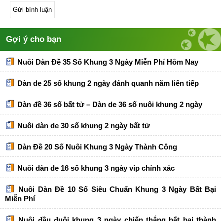
Gợi ý cho bạn
Nuôi Dàn Đề 35 Số Khung 3 Ngày Miễn Phí Hôm Nay
Dàn de 25 số khung 2 ngày đánh quanh năm liên tiếp
Dàn đề 36 số bất tử – Dàn de 36 số nuôi khung 2 ngày
Nuôi dàn de 30 số khung 2 ngày bất tử
Dàn Đề 20 Số Nuôi Khung 3 Ngày Thành Công
Nuôi dàn de 16 số khung 3 ngày vip chính xác
Nuôi Dàn Đề 10 Số Siêu Chuẩn Khung 3 Ngày Bất Bại
Miễn Phí
Nuôi đầu đuôi khung 3 ngày chiến thắng bất bại thành