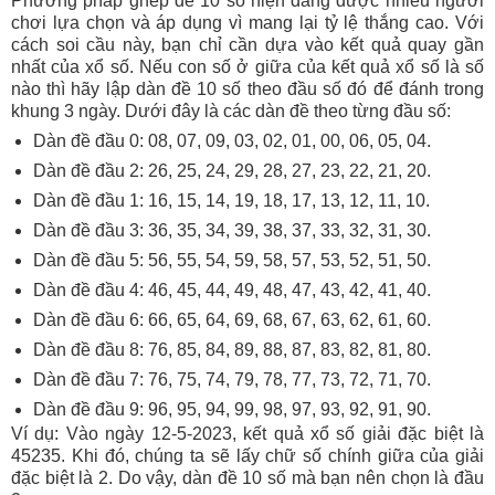
Phương pháp ghép đề 10 số hiện đang được nhiều người
chơi lựa chọn và áp dụng vì mang lại tỷ lệ thắng cao. Với
cách soi cầu này, bạn chỉ cần dựa vào kết quả quay gần
nhất của xổ số. Nếu con số ở giữa của kết quả xổ số là số
nào thì hãy lập dàn đề 10 số theo đầu số đó để đánh trong
khung 3 ngày. Dưới đây là các dàn đề theo từng đầu số:
Dàn đề đầu 0: 08, 07, 09, 03, 02, 01, 00, 06, 05, 04.
Dàn đề đầu 2: 26, 25, 24, 29, 28, 27, 23, 22, 21, 20.
Dàn đề đầu 1: 16, 15, 14, 19, 18, 17, 13, 12, 11, 10.
Dàn đề đầu 3: 36, 35, 34, 39, 38, 37, 33, 32, 31, 30.
Dàn đề đầu 5: 56, 55, 54, 59, 58, 57, 53, 52, 51, 50.
Dàn đề đầu 4: 46, 45, 44, 49, 48, 47, 43, 42, 41, 40.
Dàn đề đầu 6: 66, 65, 64, 69, 68, 67, 63, 62, 61, 60.
Dàn đề đầu 8: 76, 85, 84, 89, 88, 87, 83, 82, 81, 80.
Dàn đề đầu 7: 76, 75, 74, 79, 78, 77, 73, 72, 71, 70.
Dàn đề đầu 9: 96, 95, 94, 99, 98, 97, 93, 92, 91, 90.
Ví dụ: Vào ngày 12-5-2023, kết quả xổ số giải đặc biệt là
45235. Khi đó, chúng ta sẽ lấy chữ số chính giữa của giải
đặc biệt là 2. Do vậy, dàn đề 10 số mà bạn nên chọn là đầu