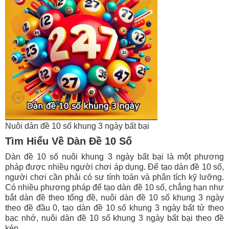
Nuôi dàn đề 10 số khung 3 ngày bất bại
Tìm Hiểu Về Dàn Đề 10 Số
Dàn đề 10 số nuôi khung 3 ngày bất bại là một phương
pháp được nhiều người chơi áp dụng. Để tạo dàn đề 10 số,
người chơi cần phải có sự tính toán và phân tích kỹ lưỡng.
Có nhiều phương pháp để tạo dàn đề 10 số, chẳng hạn như
bắt dàn đề theo tổng đề, nuôi dàn đề 10 số khung 3 ngày
theo đề đầu 0, tạo dàn đề 10 số khung 3 ngày bất tử theo
bạc nhớ, nuôi dàn đề 10 số khung 3 ngày bất bại theo đề
kép.