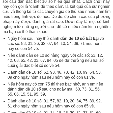
soi cầu dàn đặc biệt 10 số hiệu quả nhất. Cách chơi này,
hay còn gọi là ‘đánh đề theo dàn’, là kết quả của sự nghiên
cứu và thống kê từ các chuyên gia đề thủ sau nhiều năm tìm
hiểu trong lĩnh vực đề học. Do đó, độ chính xác của phương
pháp này được đánh giá rất cao. Dưới đây là một số kinh
nghiệm từ những người chơi đề có nhiều năm kinh nghiệm
mà bạn có thể tham khảo:
Ngày hôm sau, hãy thử đánh
dàn de 10 số bất bại
với
các số: 83, 01, 26, 32, 07, 64, 10, 54, 39, 71 nếu hôm
nay có con 54 về.
Nên đánh dàn de 10 số hàng ngày với các số: 53, 12,
42, 08, 65, 42, 03, 67, 84, 05 để dự thưởng nếu hai số
cuối giải đặc biệt xổ số về 54.
Đánh dàn đề 10 số: 62, 93, 46, 78, 42, 10, 99, 64, 53,
09 cho ngày hôm sau nếu hôm nay có con 61 về.
Nếu hôm nay có con 75 thì theo bạc nhớ, anh em nên
đánh dàn đề 10 số sau cho ngày mai: 60, 73, 31, 56,
65, 06, 15, 51, 95, 59.
Đánh dàn đề 10 số: 01, 57, 82, 19, 20, 34, 75, 89, 92,
61 cho ngày hôm sau nếu hôm nay có con 65 về.
Chọn dàn đề 10 số: 01, 14, 18, 25, 29, 31, 37, 51, 60,