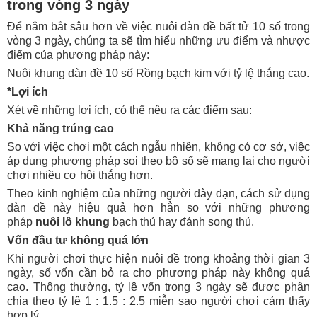
trong vòng 3 ngày
Để nắm bắt sâu hơn về việc nuôi dàn đề bất tử 10 số trong
vòng 3 ngày, chúng ta sẽ tìm hiểu những ưu điểm và nhược
điểm của phương pháp này:
Nuôi khung dàn đề 10 số Rồng bạch kim với tỷ lệ thắng cao.
*Lợi ích
Xét về những lợi ích, có thể nêu ra các điểm sau:
Khả năng trúng cao
So với việc chơi một cách ngẫu nhiên, không có cơ sở, việc
áp dụng phương pháp soi theo bộ số sẽ mang lại cho người
chơi nhiều cơ hội thắng hơn.
Theo kinh nghiệm của những người dày dạn, cách sử dụng
dàn đề này hiệu quả hơn hẳn so với những phương
pháp
nuôi lô khung
bạch thủ hay đánh song thủ.
Vốn đầu tư không quá lớn
Khi người chơi thực hiện nuôi đề trong khoảng thời gian 3
ngày, số vốn cần bỏ ra cho phương pháp này không quá
cao. Thông thường, tỷ lệ vốn trong 3 ngày sẽ được phân
chia theo tỷ lệ 1 : 1.5 : 2.5 miễn sao người chơi cảm thấy
hợp lý.