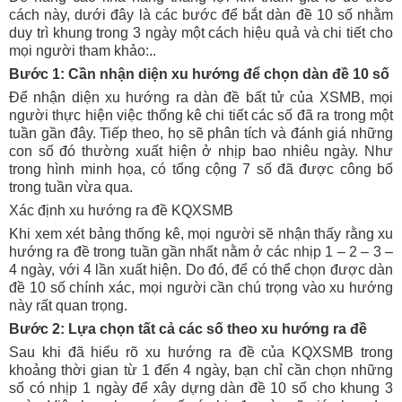
cách này, dưới đây là các bước để bắt dàn đề 10 số nhằm
duy trì khung trong 3 ngày một cách hiệu quả và chi tiết cho
mọi người tham khảo:..
Bước 1: Cần nhận diện xu hướng để chọn dàn đề 10 số
Để nhận diện xu hướng ra dàn đề bất tử của XSMB, mọi
người thực hiện việc thống kê chi tiết các số đã ra trong một
tuần gần đây. Tiếp theo, họ sẽ phân tích và đánh giá những
con số đó thường xuất hiện ở nhịp bao nhiêu ngày. Như
trong hình minh họa, có tổng cộng 7 số đã được công bố
trong tuần vừa qua.
Xác định xu hướng ra đề KQXSMB
Khi xem xét bảng thống kê, mọi người sẽ nhận thấy rằng xu
hướng ra đề trong tuần gần nhất nằm ở các nhịp 1 – 2 – 3 –
4 ngày, với 4 lần xuất hiện. Do đó, để có thể chọn được dàn
đề 10 số chính xác, mọi người cần chú trọng vào xu hướng
này rất quan trọng.
Bước 2: Lựa chọn tất cả các số theo xu hướng ra đề
Sau khi đã hiểu rõ xu hướng ra đề của KQXSMB trong
khoảng thời gian từ 1 đến 4 ngày, bạn chỉ cần chọn những
số có nhịp 1 ngày để xây dựng dàn đề 10 số cho khung 3