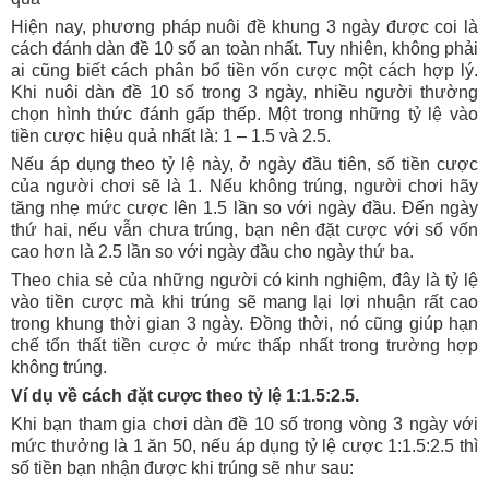
Hiện nay, phương pháp nuôi đề khung 3 ngày được coi là
cách đánh dàn đề 10 số an toàn nhất. Tuy nhiên, không phải
ai cũng biết cách phân bổ tiền vốn cược một cách hợp lý.
Khi nuôi dàn đề 10 số trong 3 ngày, nhiều người thường
chọn hình thức đánh gấp thếp. Một trong những tỷ lệ vào
tiền cược hiệu quả nhất là: 1 – 1.5 và 2.5.
Nếu áp dụng theo tỷ lệ này, ở ngày đầu tiên, số tiền cược
của người chơi sẽ là 1. Nếu không trúng, người chơi hãy
tăng nhẹ mức cược lên 1.5 lần so với ngày đầu. Đến ngày
thứ hai, nếu vẫn chưa trúng, bạn nên đặt cược với số vốn
cao hơn là 2.5 lần so với ngày đầu cho ngày thứ ba.
Theo chia sẻ của những người có kinh nghiệm, đây là tỷ lệ
vào tiền cược mà khi trúng sẽ mang lại lợi nhuận rất cao
trong khung thời gian 3 ngày. Đồng thời, nó cũng giúp hạn
chế tổn thất tiền cược ở mức thấp nhất trong trường hợp
không trúng.
Ví dụ về cách đặt cược theo tỷ lệ 1:1.5:2.5.
Khi bạn tham gia chơi dàn đề 10 số trong vòng 3 ngày với
mức thưởng là 1 ăn 50, nếu áp dụng tỷ lệ cược 1:1.5:2.5 thì
số tiền bạn nhận được khi trúng sẽ như sau: