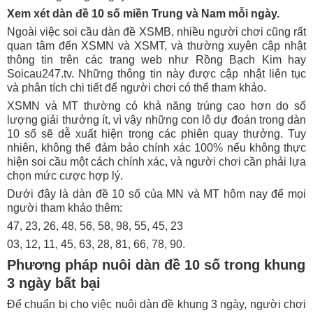
Xem xét dàn đề 10 số miền Trung và Nam mỗi ngày
.
Ngoài việc soi cầu dàn đề XSMB, nhiều người chơi cũng rất
quan tâm đến XSMN và XSMT, và thường xuyên cập nhật
thông tin trên các trang web như Rồng Bạch Kim hay
Soicau247.tv. Những thông tin này được cập nhật liên tục
và phân tích chi tiết để người chơi có thể tham khảo.
XSMN và MT thường có khả năng trúng cao hơn do số
lượng giải thưởng ít, vì vậy những con lô dự đoán trong dàn
10 số sẽ dễ xuất hiện trong các phiên quay thưởng. Tuy
nhiên, không thể đảm bảo chính xác 100% nếu không thực
hiện soi cầu một cách chính xác, và người chơi cần phải lựa
chọn mức cược hợp lý.
Dưới đây là dàn đề 10 số của MN và MT hôm nay để mọi
người tham khảo thêm:
47, 23, 26, 48, 56, 58, 98, 55, 45, 23
03, 12, 11, 45, 63, 28, 81, 66, 78, 90.
Phương pháp nuôi dàn đề 10 số trong khung
3 ngày bất bại
Để chuẩn bị cho việc nuôi dàn đề khung 3 ngày, người chơi