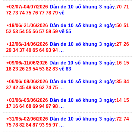
⋆02/07/-04/07/2026
Dàn de 10 số khung 3 ngày
:70 71
72 73 74 75 76 77 78 79
về
⋆19/06/-21/06/2026
Dàn de 10 số khung 3 ngày
:50 51
52 53 54 55 56 57 58 59
về 55
⋆12/06/-14/06/2026
Dàn de 10 số khung 3 ngày
:27 26
29 34 37 40 65 64 93 94
…
⋆09/06/-11/06/2026
Dàn de 10 số khung 3 ngày
:16 15
18 23 26 29 54 53 82 83
về 83
⋆06/06/-08/06/2026
Dàn de 10 số khung 3 ngày
:35 34
37 42 45 48 63 62 74 75
…
⋆03/06/-05/06/2026
Dàn de 10 số khung 3 ngày
:14 15
17 16 64 68 69 94 97 98
…
⋆31/05/-02/06/2026
Dàn de 10 số khung 3 ngày
:72 74
75 78 82 84 87 93 95 97
…