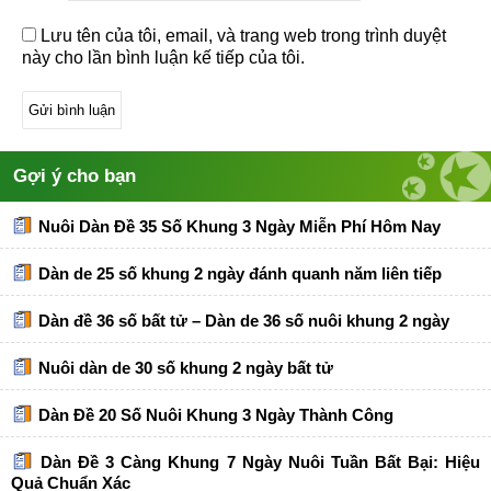
Lưu tên của tôi, email, và trang web trong trình duyệt
này cho lần bình luận kế tiếp của tôi.
Gợi ý cho bạn
Nuôi Dàn Đề 35 Số Khung 3 Ngày Miễn Phí Hôm Nay
Dàn de 25 số khung 2 ngày đánh quanh năm liên tiếp
Dàn đề 36 số bất tử – Dàn de 36 số nuôi khung 2 ngày
Nuôi dàn de 30 số khung 2 ngày bất tử
Dàn Đề 20 Số Nuôi Khung 3 Ngày Thành Công
Dàn Đề 3 Càng Khung 7 Ngày Nuôi Tuần Bất Bại: Hiệu
Quả Chuẩn Xác