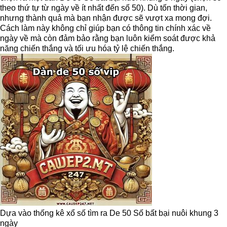
theo thứ tự từ ngày về ít nhất đến số 50). Dù tốn thời gian,
nhưng thành quả mà bạn nhận được sẽ vượt xa mong đợi.
Cách làm này không chỉ giúp bạn có thông tin chính xác về
ngày về mà còn đảm bảo rằng bạn luôn kiểm soát được khả
năng chiến thắng và tối ưu hóa tỷ lệ chiến thắng.
Dựa vào thống kê xổ số tìm ra De 50 Số bất bại nuôi khung 3
ngày