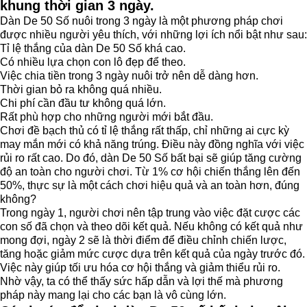
khung thời gian 3 ngày
.
Dàn De 50 Số nuôi trong 3 ngày là một phương pháp chơi
được nhiều người yêu thích, với những lợi ích nổi bật như sau:
Tỉ lệ thắng của dàn De 50 Số khá cao.
Có nhiều lựa chọn con lô đẹp để theo.
Việc chia tiền trong 3 ngày nuôi trở nên dễ dàng hơn.
Thời gian bỏ ra không quá nhiều.
Chi phí cần đầu tư không quá lớn.
Rất phù hợp cho những người mới bắt đầu.
Chơi đề bạch thủ có tỉ lệ thắng rất thấp, chỉ những ai cực kỳ
may mắn mới có khả năng trúng. Điều này đồng nghĩa với việc
rủi ro rất cao. Do đó, dàn De 50 Số bất bại sẽ giúp tăng cường
độ an toàn cho người chơi. Từ 1% cơ hội chiến thắng lên đến
50%, thực sự là một cách chơi hiệu quả và an toàn hơn, đúng
không?
Trong ngày 1, người chơi nên tập trung vào việc đặt cược các
con số đã chọn và theo dõi kết quả. Nếu không có kết quả như
mong đợi, ngày 2 sẽ là thời điểm để điều chỉnh chiến lược,
tăng hoặc giảm mức cược dựa trên kết quả của ngày trước đó.
Việc này giúp tối ưu hóa cơ hội thắng và giảm thiểu rủi ro.
Nhờ vậy, ta có thể thấy sức hấp dẫn và lợi thế mà phương
pháp này mang lại cho các bạn là vô cùng lớn.