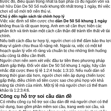
trước đó, điều quan trọng nhất là bạn phải có đủ nguồn vốn và
sở hữu Dàn De 50 Số nuôi khung tốt nhất trong 1 ngày, thì việc
chơi xổ số mới trở nên thú vị.
Chú ý đến ngân sách tài chính hợp lý
Việc xác định số tiền cược cho
dàn De 50 Số khung 1 ngày
không thua là rất quan trọng. Anh em sẽ cần thực hiện các
phân tích và tính toán một cách cẩn thận để tránh tổn thất về tài
chính.
Nếu biết cách đầu tư hợp lý, người chơi có thể đảm bảo thu lợi
thay vì gánh chịu thua lỗ nặng nề. Ngoài ra, việc có một kế
hoạch quản lý vốn rõ ràng và chuẩn bị cho những tình huống
xấu cũng là điều cần thiết.
Người chơi nên xem xét việc đầu tư tiền theo phương pháp
đánh gấp thếp. Đối với dàn De 50 Số khung 1 ngày, hãy cân
nhắc đặt cược theo tỷ lệ 1:2:4 hoặc 1:3:10. Nếu nuôi dàn số
trong thời gian dài hơn, người chơi nên áp dụng chiến lược
gấp thếp, điều chỉnh số tiền cược sao cho phù hợp với khả
năng tài chính của mình. Một tỷ lệ mà người chơi có thể tham
khảo là 1:2:3:4:6.
Công cụ hỗ trợ soi cầu dàn đề
Có nhiều công cụ hỗ trợ soi cầu dàn đề mà người chơi có thể
sử dụng, bao gồm phần mềm soi cầu, trang web soi cầu, và