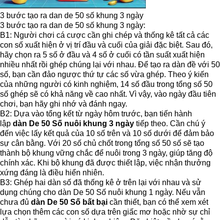
3 bước tạo ra dan de 50 số khung 3 ngày
3 bước tạo ra dan de 50 số khung 3 ngày:
B1: Người chơi cá cược cần ghi chép và thống kê tất cả các
con số xuất hiện ở vị trí đầu và cuối của giải đặc biệt. Sau đó,
hãy chọn ra 5 số ở đầu và 4 số ở cuối có tần suất xuất hiện
nhiều nhất rồi ghép chúng lại với nhau. Để tạo ra dàn đề với 50
số, bạn cần đảo ngược thứ tự các số vừa ghép. Theo ý kiến
của những người có kinh nghiệm, 14 số đầu trong tổng số 50
số ghép sẽ có khả năng về cao nhất. Vì vậy, vào ngày đầu tiên
chơi, bạn hãy ghi nhớ và đánh ngay.
B2: Dựa vào tổng kết từ ngày hôm trước, bạn tiến hành
lập
dàn De 50 Số nuôi khung 3 ngày
tiếp theo. Cần chú ý
đến việc lấy kết quả của 10 số trên và 10 số dưới để đảm bảo
sự cân bằng. Với 20 số chủ chốt trong tổng số 50 số sẽ tạo
thành bộ khung vững chắc để nuôi trong 3 ngày, giúp tăng độ
chính xác. Khi bộ khung đã được thiết lập, việc nhận thưởng
xứng đáng là điều hiển nhiên.
B3: Ghép hai dàn số đã thống kê ở trên lại với nhau và sử
dụng chúng cho dàn De 50 Số nuôi khung 1 ngày. Nếu vẫn
chưa đủ
dàn De 50 Số bất bại
cần thiết, bạn có thể xem xét
lựa chọn thêm các con số dựa trên giấc mơ hoặc nhờ sự chỉ