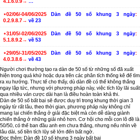
4.1.6.0.9→
…
⋆02/06/-04/06/2025
Dàn đề 50 số khung 3 ngày
:
0.2.9.8.7→
về 23
⋆31/05/-02/06/2025
Dàn đề 50 số khung 3 ngày
:
5.1.8.9.2→
về 53
⋆29/05/-31/05/2025
Dàn đề 50 số khung 3 ngày
:
4.0.3.8.6→
về 43
Người chơi thường tạo ra dàn de 50 số từ những số đã xuất
hiện trong quá khứ hoặc dựa trên các phân tích thống kê để tìm
ra xu hướng. Thực tế cho thấy, dù dàn đề có thể không thắng
ngay lập tức, nhưng với phương pháp này, việc tích lũy lãi suất
qua nhiều ván cược dài hạn là điều hoàn toàn khả thi.
Dàn de 50 số bất bại sẽ được duy trì trong khung thời gian 3
ngày từ rất lâu, theo thời gian, phương pháp này không chỉ
mang lại chiến thắng ở giải đặc biệt mà còn dễ dàng giành
chiến thắng ở những giải nhỏ hơn. Cơ hội cho mỗi con lô đề là
50/50, có thể ban đầu anh em chưa thắng, nhưng nếu nhìn về
lâu dài, số tiền tích lũy sẽ lớn đến bất ngờ.
Đọc thêm:
Dàn đề 10 số khung 3 ngày bất bại