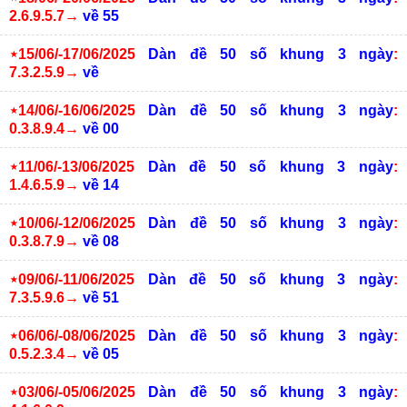
2.6.9.5.7→
về 55
⋆15/06/-17/06/2025
Dàn đề 50 số khung 3 ngày
:
7.3.2.5.9→
về
⋆14/06/-16/06/2025
Dàn đề 50 số khung 3 ngày
:
0.3.8.9.4→
về 00
⋆11/06/-13/06/2025
Dàn đề 50 số khung 3 ngày
:
1.4.6.5.9→
về 14
⋆10/06/-12/06/2025
Dàn đề 50 số khung 3 ngày
:
0.3.8.7.9→
về 08
⋆09/06/-11/06/2025
Dàn đề 50 số khung 3 ngày
:
7.3.5.9.6→
về 51
⋆06/06/-08/06/2025
Dàn đề 50 số khung 3 ngày
:
0.5.2.3.4→
về 05
⋆03/06/-05/06/2025
Dàn đề 50 số khung 3 ngày
: