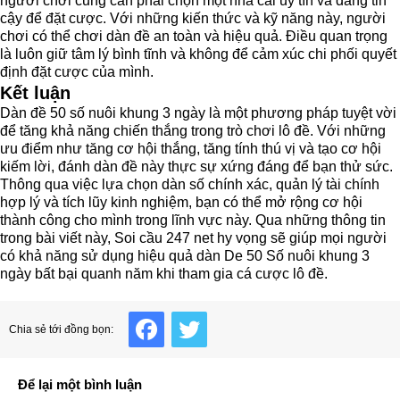
người chơi cũng cần phải chọn một nhà cái uy tín và đáng tin
cậy để đặt cược. Với những kiến thức và kỹ năng này, người
chơi có thể chơi dàn đề an toàn và hiệu quả. Điều quan trọng
là luôn giữ tâm lý bình tĩnh và không để cảm xúc chi phối quyết
định đặt cược của mình.
Kết luận
Dàn đề 50 số nuôi khung 3 ngày là một phương pháp tuyệt vời
để tăng khả năng chiến thắng trong trò chơi lô đề. Với những
ưu điểm như tăng cơ hội thắng, tăng tính thú vị và tạo cơ hội
kiếm lời, đánh dàn đề này thực sự xứng đáng để bạn thử sức.
Thông qua việc lựa chọn dàn số chính xác, quản lý tài chính
hợp lý và tích lũy kinh nghiệm, bạn có thể mở rộng cơ hội
thành công cho mình trong lĩnh vực này. Qua những thông tin
trong bài viết này,
Soi cầu 247 net
hy vọng sẽ giúp mọi người
có khả năng sử dụng hiệu quả dàn De 50 Số nuôi khung 3
ngày bất bại quanh năm khi tham gia cá cược lô đề.
Facebook
Twitter
Chia sẻ tới đồng bọn:
Để lại một bình luận