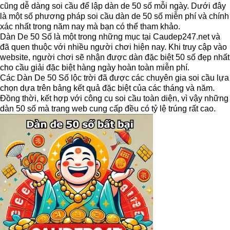
cũng dễ dàng soi cầu để lập dàn de 50 số mỗi ngày. Dưới đây
là một số phương pháp soi cầu dàn de 50 số miễn phí và chính
xác nhất trong năm nay mà bạn có thể tham khảo.
Dàn De 50 Số là một trong những mục tại Caudep247.net và
đã quen thuộc với nhiều người chơi hiện nay. Khi truy cập vào
website, người chơi sẽ nhận được dàn đặc biệt 50 số đẹp nhất
cho cầu giải đặc biệt hàng ngày hoàn toàn miễn phí.
Các Dàn De 50 Số lộc trời đã được các chuyên gia soi cầu lựa
chọn dựa trên bảng kết quả đặc biệt của các tháng và năm.
Đồng thời, kết hợp với công cụ soi cầu toàn diện, vì vậy những
dàn 50 số mà trang web cung cấp đều có tỷ lệ trúng rất cao.