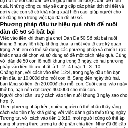
cụ hỗ trợ soi cầu dàn đề để giúp mình tìm được dàn đề hiệu
quả. Những công cụ này sẽ cung cấp các phân tích chi tiết và
gợi ý các con số có khả năng xuất hiện cao, giúp người chơi
dễ dàng hơn trong việc tạo dàn đề 50 số.
Phương pháp đầu tư hiệu quả nhất để nuôi
dàn đề 50 số bất bại
Việc vào tiền khi tham gia chơi Dàn De 50 Số bất bại nuôi
khung 3 ngày liên tiếp không thua là một yếu tố cực kỳ quan
trọng. Anh em có thể sử dụng các phương pháp và chiến lược
khác nhau để chọn và sử dụng số đề một cách hiệu quả. Cùng
với dàn đề 50 con lô nuôi khung trong 3 ngày, có hai phương
pháp vào tiền tối ưu nhất là 1 : 2 : 4 hoặc 1 : 3 : 10.
Chẳng hạn, với cách vào tiền 1:2:4, trong ngày đầu tiên bạn
nên đầu tư 10.000đ cho mỗi con lô. Sang đến ngày thứ hai,
bạn tăng số tiền lên 20.000đ cho mỗi con. Cuối cùng, vào ngày
thứ ba, bạn nên đặt cược 40.000đ cho mỗi con.
Người chơi cần lưu ý cách vào tiền nuôi khung 3 ngày sao cho
hợp lý.
Theo phương pháp trên, nhiều người có thể nhận thấy rằng
cách vào tiền này khá giống với việc đánh gấp thếp từng ngày.
Tương tự, với cách vào tiền 1:3:10, mọi người cũng có thể áp
dụng phương thức tương tự để phân chia tiền. Như đã đề cập