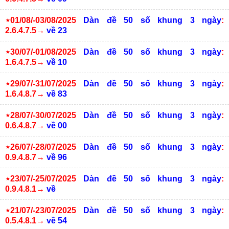
⋆01/08/-03/08/2025
Dàn đề 50 số khung 3 ngày
:
2.6.4.7.5→
về 23
⋆30/07/-01/08/2025
Dàn đề 50 số khung 3 ngày
:
1.6.4.7.5→
về 10
⋆29/07/-31/07/2025
Dàn đề 50 số khung 3 ngày
:
1.6.4.8.7→
về 83
⋆28/07/-30/07/2025
Dàn đề 50 số khung 3 ngày
:
0.6.4.8.7→
về 00
⋆26/07/-28/07/2025
Dàn đề 50 số khung 3 ngày
:
0.9.4.8.7→
về 96
⋆23/07/-25/07/2025
Dàn đề 50 số khung 3 ngày
:
0.9.4.8.1→
về
⋆21/07/-23/07/2025
Dàn đề 50 số khung 3 ngày
:
0.5.4.8.1→
về 54