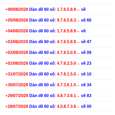
⋆06/08/2026
Dàn đề 60 số
: 1.7.6.5.8.9→
về
⋆05/08/2026
Dàn đề 60 số
: 9.7.6.5.8.3→
về 60
⋆04/08/2026
Dàn đề 60 số
: 1.7.6.5.8.9→
về
⋆03/08/2026
Dàn đề 60 số
: 4.7.6.5.8.9→
về 47
⋆02/08/2026
Dàn đề 60 số
: 4.7.6.5.0.9→
về 09
⋆01/08/2026
Dàn đề 60 số
: 4.7.6.2.5.0→
về 23
⋆31/07/2026
Dàn đề 60 số
: 4.7.6.1.5.0→
về 10
⋆30/07/2026
Dàn đề 60 số
: 4.7.3.6.1.5→
về 34
⋆29/07/2026
Dàn đề 60 số
: 4.8.7.3.6.1→
về 83
⋆28/07/2026
Dàn đề 60 số
: 4.0.8.7.3.6→
về 00