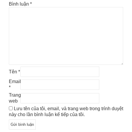
Bình luận
*
Tên
*
Email
*
Trang
web
Lưu tên của tôi, email, và trang web trong trình duyệt
này cho lần bình luận kế tiếp của tôi.