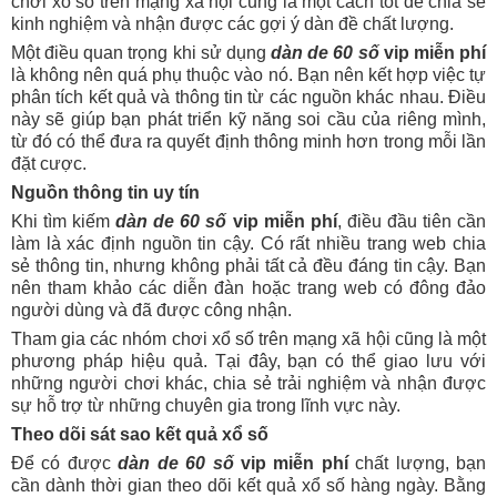
chơi xổ số trên mạng xã hội cũng là một cách tốt để chia sẻ
kinh nghiệm và nhận được các gợi ý dàn đề chất lượng.
Một điều quan trọng khi sử dụng
dàn de 60 số
vip miễn phí
là không nên quá phụ thuộc vào nó. Bạn nên kết hợp việc tự
phân tích kết quả và thông tin từ các nguồn khác nhau. Điều
này sẽ giúp bạn phát triển kỹ năng soi cầu của riêng mình,
từ đó có thể đưa ra quyết định thông minh hơn trong mỗi lần
đặt cược.
Nguồn thông tin uy tín
Khi tìm kiếm
dàn de 60 số
vip miễn phí
, điều đầu tiên cần
làm là xác định nguồn tin cậy. Có rất nhiều trang web chia
sẻ thông tin, nhưng không phải tất cả đều đáng tin cậy. Bạn
nên tham khảo các diễn đàn hoặc trang web có đông đảo
người dùng và đã được công nhận.
Tham gia các nhóm chơi xổ số trên mạng xã hội cũng là một
phương pháp hiệu quả. Tại đây, bạn có thể giao lưu với
những người chơi khác, chia sẻ trải nghiệm và nhận được
sự hỗ trợ từ những chuyên gia trong lĩnh vực này.
Theo dõi sát sao kết quả xổ số
Để có được
dàn de 60 số
vip miễn phí
chất lượng, bạn
cần dành thời gian theo dõi kết quả xổ số hàng ngày. Bằng