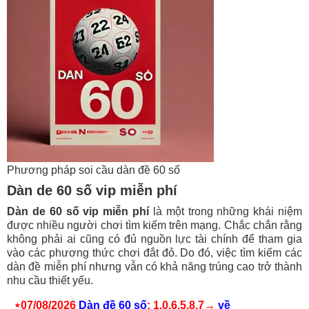
Phương pháp soi cầu dàn đề 60 số
Dàn de 60 số vip miễn phí
Dàn de 60 số vip miễn phí
là một trong những khái niệm
được nhiều người chơi tìm kiếm trên mạng. Chắc chắn rằng
không phải ai cũng có đủ nguồn lực tài chính để tham gia
vào các phương thức chơi đắt đỏ. Do đó, việc tìm kiếm các
dàn đề miễn phí nhưng vẫn có khả năng trúng cao trở thành
nhu cầu thiết yếu.
⋆07/08/2026
Dàn đề 60 số
: 1.0.6.5.8.7→
về