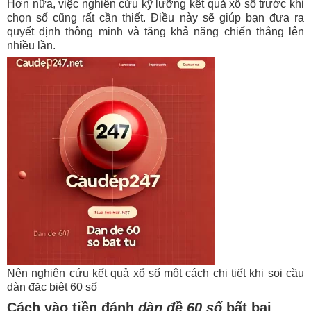
Hơn nữa, việc nghiên cứu kỹ lưỡng kết quả xổ số trước khi
chọn số cũng rất cần thiết. Điều này sẽ giúp bạn đưa ra
quyết định thông minh và tăng khả năng chiến thắng lên
nhiều lần.
Nên nghiên cứu kết quả xổ số một cách chi tiết khi soi cầu
dàn đặc biệt 60 số
Cách vào tiền đánh
dàn đề 60 số
bất bại