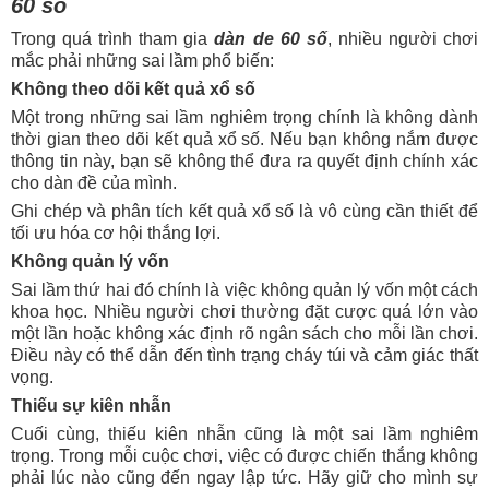
60 số
Trong quá trình tham gia
dàn de 60 số
, nhiều người chơi
mắc phải những sai lầm phổ biến:
Không theo dõi kết quả xổ số
Một trong những sai lầm nghiêm trọng chính là không dành
thời gian theo dõi kết quả xổ số. Nếu bạn không nắm được
thông tin này, bạn sẽ không thể đưa ra quyết định chính xác
cho dàn đề của mình.
Ghi chép và phân tích kết quả xổ số là vô cùng cần thiết để
tối ưu hóa cơ hội thắng lợi.
Không quản lý vốn
Sai lầm thứ hai đó chính là việc không quản lý vốn một cách
khoa học. Nhiều người chơi thường đặt cược quá lớn vào
một lần hoặc không xác định rõ ngân sách cho mỗi lần chơi.
Điều này có thể dẫn đến tình trạng cháy túi và cảm giác thất
vọng.
Thiếu sự kiên nhẫn
Cuối cùng, thiếu kiên nhẫn cũng là một sai lầm nghiêm
trọng. Trong mỗi cuộc chơi, việc có được chiến thắng không
phải lúc nào cũng đến ngay lập tức. Hãy giữ cho mình sự