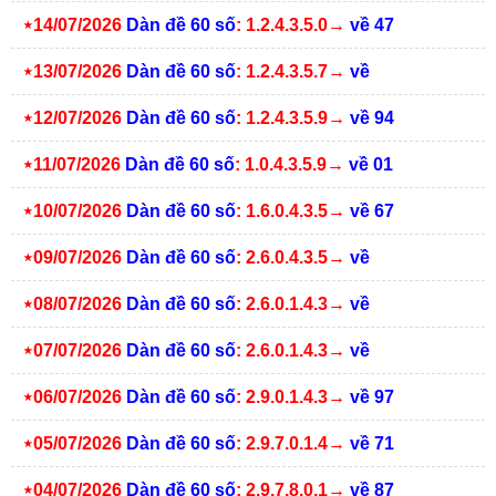
⋆14/07/2026
Dàn đề 60 số
: 1.2.4.3.5.0→
về 47
⋆13/07/2026
Dàn đề 60 số
: 1.2.4.3.5.7→
về
⋆12/07/2026
Dàn đề 60 số
: 1.2.4.3.5.9→
về 94
⋆11/07/2026
Dàn đề 60 số
: 1.0.4.3.5.9→
về 01
⋆10/07/2026
Dàn đề 60 số
: 1.6.0.4.3.5→
về 67
⋆09/07/2026
Dàn đề 60 số
: 2.6.0.4.3.5→
về
⋆08/07/2026
Dàn đề 60 số
: 2.6.0.1.4.3→
về
⋆07/07/2026
Dàn đề 60 số
: 2.6.0.1.4.3→
về
⋆06/07/2026
Dàn đề 60 số
: 2.9.0.1.4.3→
về 97
⋆05/07/2026
Dàn đề 60 số
: 2.9.7.0.1.4→
về 71
⋆04/07/2026
Dàn đề 60 số
: 2.9.7.8.0.1→
về 87