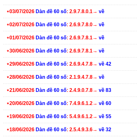
⋆03/07/2026
Dàn đề 60 số
: 2.9.7.8.0.1→
về
⋆02/07/2026
Dàn đề 60 số
: 2.6.9.7.8.0→
về
⋆01/07/2026
Dàn đề 60 số
: 2.6.9.7.8.1→
về
⋆30/06/2026
Dàn đề 60 số
: 2.6.9.7.8.1→
về
⋆29/06/2026
Dàn đề 60 số
: 2.6.9.4.7.8→
về 42
⋆28/06/2026
Dàn đề 60 số
: 2.1.9.4.7.8→
về
⋆21/06/2026
Dàn đề 60 số
: 2.4.9.0.7.8→
về 83
⋆20/06/2026
Dàn đề 60 số
: 7.4.9.6.1.2→
về 60
⋆19/06/2026
Dàn đề 60 số
: 5.4.9.6.1.2→
về 55
⋆18/06/2026
Dàn đề 60 số
: 2.5.4.9.3.6→
về 32