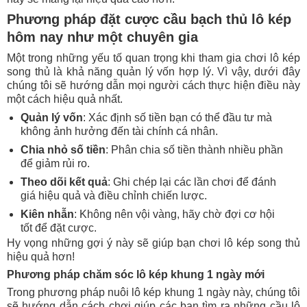
Phương pháp đặt cược cầu bạch thủ lô kép
hôm nay như một chuyên gia
Một trong những yếu tố quan trọng khi tham gia chơi lô kép
song thủ là khả năng quản lý vốn hợp lý. Vì vậy, dưới đây
chúng tôi sẽ hướng dẫn mọi người cách thực hiện điều này
một cách hiệu quả nhất.
Quản lý vốn
: Xác định số tiền bạn có thể đầu tư mà
không ảnh hưởng đến tài chính cá nhân.
Chia nhỏ số tiền
: Phân chia số tiền thành nhiều phần
để giảm rủi ro.
Theo dõi kết quả
: Ghi chép lại các lần chơi để đánh
giá hiệu quả và điều chỉnh chiến lược.
Kiên nhẫn
: Không nên vội vàng, hãy chờ đợi cơ hội
tốt để đặt cược.
Hy vọng những gợi ý này sẽ giúp bạn chơi lô kép song thủ
hiệu quả hơn!
Phương pháp chăm sóc lô kép khung 1 ngày mới
Trong phương pháp nuôi lô kép khung 1 ngày này, chúng tôi
sẽ hướng dẫn cách chơi giúp các bạn tìm ra những cầu lô