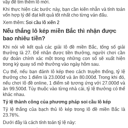
vậy để tìm thêm lô mới.
Khi thực hiện các bước này, bạn cần kiên nhẫn và tính toán
vốn hợp lý để đạt kết quả tốt nhất cho từng ván đấu.
Xem thêm:
Soi cầu lô xiên 2
Nếu thắng lô kép miền Bắc thì nhận được
bao nhiêu tiền?
Khi nói về kết quả các giải lô đề miền Bắc, tổng số giải
thưởng là 27. Để nhận được tiền thưởng, người chơi cần
dự đoán chính xác một trong những con số sẽ xuất hiện
trong kỳ quay số mở thưởng vào ngày hôm sau.
Cụ thể, nếu bạn đánh lô kép theo cách truyền thống, tỷ lệ
thưởng cho 1 điểm là 23.000đ và ăn 80.000đ. Trong khi đó,
nếu chơi lô đề online, 1 điểm sẽ tương ứng với 27.000đ và
ăn 99.500đ. Tùy thuộc vào từng nhà cái, tỷ lệ thưởng có thể
khác nhau.
Tỷ lệ thành công của phương pháp soi cầu lô kép
Tỷ lệ thắng của bạch thủ lô kép trong lô đề miền Bắc là
23.76%.
Dưới đây là cách tính toán tỷ lệ này: