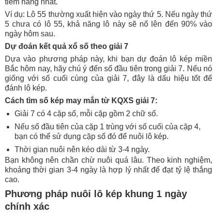
tiềm năng nhất.
Ví dụ: Lô 55 thường xuất hiện vào ngày thứ 5. Nếu ngày thứ
5 chưa có lô 55, khả năng lô này sẽ nổ lên đến 90% vào
ngày hôm sau.
Dự đoán kết quả xổ số theo giải 7
Dựa vào phương pháp này, khi bạn dự đoán lô kép miền
Bắc hôm nay, hãy chú ý đến số đầu tiên trong giải 7. Nếu nó
giống với số cuối cùng của giải 7, đây là dấu hiệu tốt để
đánh lô kép.
Cách tìm số kép may mắn từ KQXS giải 7:
Giải 7 có 4 cặp số, mỗi cặp gồm 2 chữ số.
Nếu số đầu tiên của cặp 1 trùng với số cuối của cặp 4,
bạn có thể sử dụng cặp số đó để nuôi lô kép.
Thời gian nuôi nên kéo dài từ 3-4 ngày.
Bạn không nên chần chừ nuôi quá lâu. Theo kinh nghiệm,
khoảng thời gian 3-4 ngày là hợp lý nhất để đạt tỷ lệ thắng
cao.
Phương pháp nuôi lô kép khung 1 ngày
chính xác