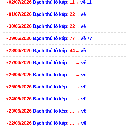
⋆02/07/2026
Bạch thủ lô kép
: 11→
về 11
⋆01/07/2026
Bạch thủ lô kép
: 22→
về
⋆30/06/2026
Bạch thủ lô kép
: 22→
về
⋆29/06/2026
Bạch thủ lô kép
: 77→
về 77
⋆28/06/2026
Bạch thủ lô kép
: 44→
về
⋆27/06/2026
Bạch thủ lô kép
: ….→
về
⋆26/06/2026
Bạch thủ lô kép
: ….→
về
⋆25/06/2026
Bạch thủ lô kép
: ….→
về
⋆24/06/2026
Bạch thủ lô kép
: ….→
về
⋆23/06/2026
Bạch thủ lô kép
: ….→
về
⋆22/06/2026
Bạch thủ lô kép
: ….→
về