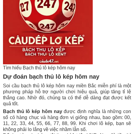
Tìm hiểu Bạch thủ lô kép hôm nay
Dự đoán bạch thủ lô kép hôm nay
Soi cầu bạch thủ lô kép hôm nay miền Bắc miễn phí là một
phương pháp hỗ trợ người chơi hiệu quả, giúp tăng tỉ lệ
thắng cao. Nhờ đó, chúng ta có thể dễ dàng đạt được kết
quả tốt.
Bạch thủ lô kép hôm nay
được định nghĩa là những con
số có hàng chục và hàng đơn vị giống nhau, bao gồm: 00,
11, 22, 33, 44, 55, 66, 77, 88, 99. Khi chơi lô kép, bạn sẽ
không phải lo lắng về việc nhầm lẫn số.