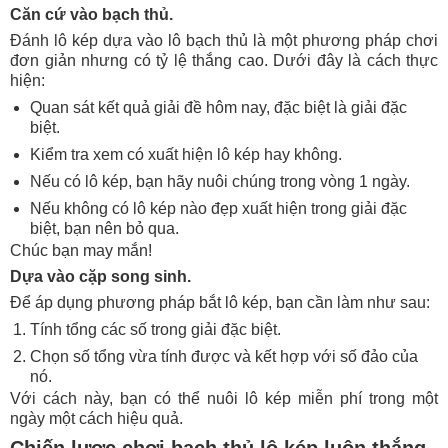
Căn cứ vào bạch thủ
.
Đánh lô kép dựa vào lô bạch thủ là một phương pháp chơi
đơn giản nhưng có tỷ lệ thắng cao. Dưới đây là cách thực
hiện:
Quan sát kết quả giải đề hôm nay, đặc biệt là giải đặc
biệt.
Kiểm tra xem có xuất hiện lô kép hay không.
Nếu có lô kép, bạn hãy nuôi chúng trong vòng 1 ngày.
Nếu không có lô kép nào đẹp xuất hiện trong giải đặc
biệt, bạn nên bỏ qua.
Chúc bạn may mắn!
Dựa vào cặp song sinh
.
Để áp dụng phương pháp bắt lô kép, bạn cần làm như sau:
Tính tổng các số trong giải đặc biệt.
Chọn số tổng vừa tính được và kết hợp với số đảo của
nó.
Với cách này, bạn có thể nuôi lô kép miễn phí trong một
ngày một cách hiệu quả.