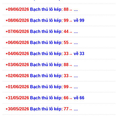
⋆09/06/2026
Bạch thủ lô kép
: 88→
…
⋆08/06/2026
Bạch thủ lô kép
: 99→
về 99
⋆07/06/2026
Bạch thủ lô kép
: 44→
…
⋆06/06/2026
Bạch thủ lô kép
: 55→
…
⋆04/06/2026
Bạch thủ lô kép
: 33→
về 33
⋆03/06/2026
Bạch thủ lô kép
: 88→
…
⋆02/06/2026
Bạch thủ lô kép
: 33→
…
⋆01/06/2026
Bạch thủ lô kép
: 99→
…
⋆31/05/2026
Bạch thủ lô kép
: 66→
về 66
⋆30/05/2026
Bạch thủ lô kép
: 77→
…