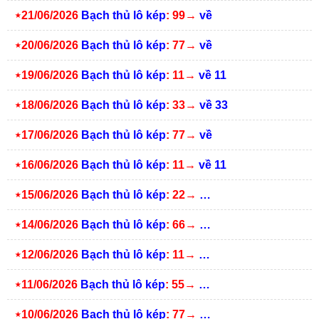
⋆21/06/2026
Bạch thủ lô kép
: 99→
về
⋆20/06/2026
Bạch thủ lô kép
: 77→
về
⋆19/06/2026
Bạch thủ lô kép
: 11→
về 11
⋆18/06/2026
Bạch thủ lô kép
: 33→
về 33
⋆17/06/2026
Bạch thủ lô kép
: 77→
về
⋆16/06/2026
Bạch thủ lô kép
: 11→
về 11
⋆15/06/2026
Bạch thủ lô kép
: 22→
…
⋆14/06/2026
Bạch thủ lô kép
: 66→
…
⋆12/06/2026
Bạch thủ lô kép
: 11→
…
⋆11/06/2026
Bạch thủ lô kép
: 55→
…
⋆10/06/2026
Bạch thủ lô kép
: 77→
…