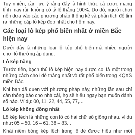
Tuy nhiên, cần lưu ý rằng đây là hình thức cá cược mang
tính may rủi, không có tỷ lệ thắng 100%. Do đó, người chơi
nên dựa vào các phương pháp thống kê và phân tích để tìm
ra những cặp lô kép đẹp nhất cho hôm nay.
Các loại lô kép phổ biến nhất ở miền Bắc
hiện nay
Dưới đây là những loại lô kép phổ biến mà nhiều người
chơi lô thường áp dụng:
Lô kép bằng
Trước tiên, bạch thủ lô kép hiện nay được coi là một trong
những cách chơi dễ thắng nhất và rất phổ biến trong KQXS
miền Bắc.
Khi bạn đã quen với phương pháp này, những lần sau chỉ
cần thông báo cho nhà cái, họ sẽ hiểu ngay bạn muốn đánh
số nào. Ví dụ: 00, 11, 22, 44, 55, 77,…
Lô kép không đồng nhất
Lô kép lệch là những con lô có hai chữ số giống nhau, ví dụ
như: 05 – 50, 16 – 61, 38 – 83,…
Khái niệm bóng kép lệch trong lô đề được hiểu như một