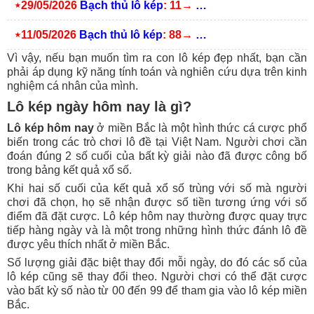
⋆29/05/2026
Bạch thủ lô kép
: 11→
…
⋆11/05/2026
Bạch thủ lô kép
: 88→
…
Vì vậy, nếu bạn muốn tìm ra con lô kép đẹp nhất, bạn cần
phải áp dụng kỹ năng tính toán và nghiên cứu dựa trên kinh
nghiệm cá nhân của mình.
Lô kép ngày hôm nay là gì?
Lô kép hôm nay
ở miền Bắc là một hình thức cá cược phổ
biến trong các trò chơi lô đề tại Việt Nam. Người chơi cần
đoán đúng 2 số cuối của bất kỳ giải nào đã được công bố
trong bảng kết quả xổ số.
Khi hai số cuối của kết quả xổ số trùng với số mà người
chơi đã chọn, họ sẽ nhận được số tiền tương ứng với số
điểm đã đặt cược. Lô kép hôm nay thường được quay trực
tiếp hàng ngày và là một trong những hình thức đánh lô đề
được yêu thích nhất ở miền Bắc.
Số lượng giải đặc biệt thay đổi mỗi ngày, do đó các số của
lô kép cũng sẽ thay đổi theo. Người chơi có thể đặt cược
vào bất kỳ số nào từ 00 đến 99 để tham gia vào lô kép miền
Bắc.