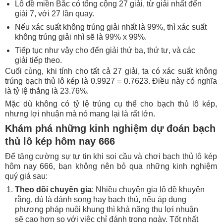
Lô đề miền Bắc có tổng cộng 27 giải, từ giải nhất đến
giải 7, với 27 lần quay.
Nếu xác suất không trúng giải nhất là 99%, thì xác suất
không trúng giải nhì sẽ là 99% x 99%.
Tiếp tục như vậy cho đến giải thứ ba, thứ tư, và các
giải tiếp theo.
Cuối cùng, khi tính cho tất cả 27 giải, ta có xác suất không
trúng bạch thủ lô kép là 0.9927 = 0.7623. Điều này có nghĩa
là tỷ lệ thắng là 23.76%.
Mặc dù không có tỷ lệ trúng cụ thể cho bạch thủ lô kép,
nhưng lợi nhuận mà nó mang lại là rất lớn.
Khám phá những kinh nghiệm dự đoán bạch
thủ lô kép hôm nay 666
Để tăng cường sự tự tin khi soi cầu và chơi bạch thủ lô kép
hôm nay 666, bạn không nên bỏ qua những kinh nghiệm
quý giá sau:
Theo dõi chuyên gia
: Nhiều chuyên gia lô đề khuyên
rằng, dù là đánh song hay bạch thủ, nếu áp dụng
phương pháp nuôi khung thì khả năng thu lợi nhuận
sẽ cao hơn so với việc chỉ đánh trong ngày. Tốt nhất