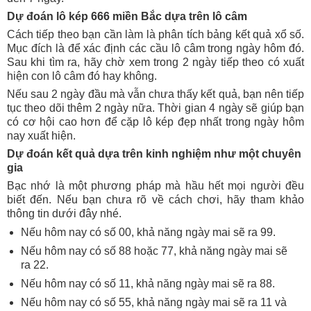
Dự đoán lô kép 666 miền Bắc dựa trên lô câm
Cách tiếp theo bạn cần làm là phân tích bảng kết quả xổ số.
Mục đích là để xác định các cầu lô câm trong ngày hôm đó.
Sau khi tìm ra, hãy chờ xem trong 2 ngày tiếp theo có xuất
hiện con lô câm đó hay không.
Nếu sau 2 ngày đầu mà vẫn chưa thấy kết quả, bạn nên tiếp
tục theo dõi thêm 2 ngày nữa. Thời gian 4 ngày sẽ giúp bạn
có cơ hội cao hơn để cặp lô kép đẹp nhất trong ngày hôm
nay xuất hiện.
Dự đoán kết quả dựa trên kinh nghiệm như một chuyên
gia
Bạc nhớ là một phương pháp mà hầu hết mọi người đều
biết đến. Nếu bạn chưa rõ về cách chơi, hãy tham khảo
thông tin dưới đây nhé.
Nếu hôm nay có số 00, khả năng ngày mai sẽ ra 99.
Nếu hôm nay có số 88 hoặc 77, khả năng ngày mai sẽ
ra 22.
Nếu hôm nay có số 11, khả năng ngày mai sẽ ra 88.
Nếu hôm nay có số 55, khả năng ngày mai sẽ ra 11 và