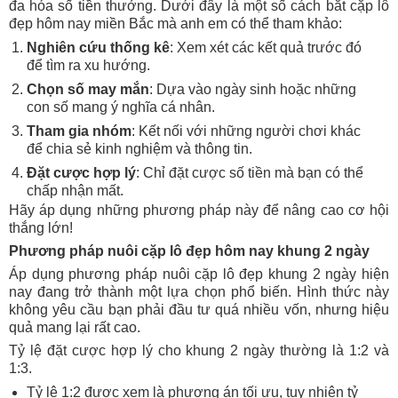
đa hóa số tiền thưởng. Dưới đây là một số cách bắt cặp lô
đẹp hôm nay miền Bắc mà anh em có thể tham khảo:
Nghiên cứu thống kê
: Xem xét các kết quả trước đó
để tìm ra xu hướng.
Chọn số may mắn
: Dựa vào ngày sinh hoặc những
con số mang ý nghĩa cá nhân.
Tham gia nhóm
: Kết nối với những người chơi khác
để chia sẻ kinh nghiệm và thông tin.
Đặt cược hợp lý
: Chỉ đặt cược số tiền mà bạn có thể
chấp nhận mất.
Hãy áp dụng những phương pháp này để nâng cao cơ hội
thắng lớn!
Phương pháp nuôi cặp lô đẹp hôm nay khung 2 ngày
Áp dụng phương pháp nuôi cặp lô đẹp khung 2 ngày hiện
nay đang trở thành một lựa chọn phổ biến. Hình thức này
không yêu cầu bạn phải đầu tư quá nhiều vốn, nhưng hiệu
quả mang lại rất cao.
Tỷ lệ đặt cược hợp lý cho khung 2 ngày thường là 1:2 và
1:3.
Tỷ lệ 1:2 được xem là phương án tối ưu, tuy nhiên tỷ