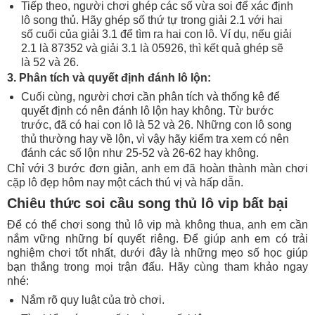
Tiếp theo, người chơi ghép các số vừa soi để xác định
lô song thủ. Hãy ghép số thứ tự trong giải 2.1 với hai
số cuối của giải 3.1 để tìm ra hai con lô. Ví dụ, nếu giải
2.1 là 87352 và giải 3.1 là 05926, thì kết quả ghép sẽ
là 52 và 26.
3. Phân tích và quyết định đánh lô lộn:
Cuối cùng, người chơi cần phân tích và thống kê để
quyết định có nên đánh lô lộn hay không. Từ bước
trước, đã có hai con lô là 52 và 26. Những con lô song
thủ thường hay về lộn, vì vậy hãy kiểm tra xem có nên
đánh các số lộn như 25-52 và 26-62 hay không.
Chỉ với 3 bước đơn giản, anh em đã hoàn thành màn chơi
cặp lô đẹp hôm nay một cách thú vị và hấp dẫn.
Chiêu thức soi cầu song thủ lô vip bất bại
Để có thể chơi song thủ lô vip mà không thua, anh em cần
nắm vững những bí quyết riêng. Để giúp anh em có trải
nghiệm chơi tốt nhất, dưới đây là những mẹo số học giúp
bạn thắng trong mọi trận đấu. Hãy cùng tham khảo ngay
nhé:
Nắm rõ quy luật của trò chơi.