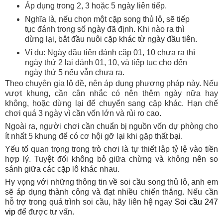
Áp dụng trong 2, 3 hoặc 5 ngày liên tiếp.
Nghĩa là, nếu chọn một cặp song thủ lô, sẽ tiếp
tục đánh trong số ngày đã định. Khi nào ra thì
dừng lại, bắt đầu nuôi cặp khác từ ngày đầu tiên.
Ví dụ: Ngày đầu tiên đánh cặp 01, 10 chưa ra thì
ngày thứ 2 lại đánh 01, 10, và tiếp tục cho đến
ngày thứ 5 nếu vẫn chưa ra.
Theo chuyên gia lô đề, nên áp dụng phương pháp này. Nếu
vượt khung, cần cân nhắc có nên thêm ngày nữa hay
không, hoặc dừng lại để chuyển sang cặp khác. Hạn chế
chơi quá 3 ngày vì cần vốn lớn và rủi ro cao.
Ngoài ra, người chơi cần chuẩn bị nguồn vốn dự phòng cho
ít nhất 5 khung để có cơ hội gỡ lại khi gặp thất bại.
Yếu tố quan trọng trong trò chơi là tự thiết lập tỷ lệ vào tiền
hợp lý. Tuyệt đối không bỏ giữa chừng và không nên so
sánh giữa các cặp lô khác nhau.
Hy vọng với những thông tin về soi cầu song thủ lô, anh em
sẽ áp dụng thành công và đạt nhiều chiến thắng. Nếu cần
hỗ trợ trong quá trình soi cầu, hãy liên hệ ngay
Soi cầu 247
vip
để được tư vấn.