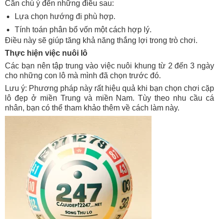
Cần chú ý đến những điều sau:
Lựa chọn hướng đi phù hợp.
Tính toán phân bổ vốn một cách hợp lý.
Điều này sẽ giúp tăng khả năng thắng lợi trong trò chơi.
Thực hiện việc nuôi lô
Các bạn nên tập trung vào việc nuôi khung từ 2 đến 3 ngày
cho những con lô mà mình đã chọn trước đó.
Lưu ý: Phương pháp này rất hiệu quả khi bạn chọn chơi cặp
lô đẹp ở miền Trung và miền Nam. Tùy theo nhu cầu cá
nhân, bạn có thể tham khảo thêm về cách làm này.