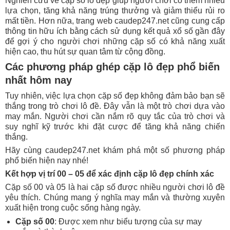
Nghiên cứu về cặp số lô đẹp giúp người chơi có thêm nhiều
lựa chọn, tăng khả năng trúng thưởng và giảm thiểu rủi ro
mất tiền. Hơn nữa, trang web caudep247.net cũng cung cấp
thông tin hữu ích bằng cách sử dụng kết quả xổ số gần đây
để gợi ý cho người chơi những cặp số có khả năng xuất
hiện cao, thu hút sự quan tâm từ cộng đồng.
Các phương pháp ghép cặp lô đẹp phổ biến
nhất hôm nay
Tuy nhiên, việc lựa chọn cặp số đẹp không đảm bảo bạn sẽ
thắng trong trò chơi lô đề. Đây vẫn là một trò chơi dựa vào
may mắn. Người chơi cần nắm rõ quy tắc của trò chơi và
suy nghĩ kỹ trước khi đặt cược để tăng khả năng chiến
thắng.
Hãy cùng caudep247.net khám phá một số phương pháp
phổ biến hiện nay nhé!
Kết hợp vị trí 00 – 05 để xác định cặp lô đẹp chính xác
Cặp số 00 và 05 là hai cặp số được nhiều người chơi lô đề
yêu thích. Chúng mang ý nghĩa may mắn và thường xuyên
xuất hiện trong cuộc sống hàng ngày.
Cặp số 00
: Được xem như biểu tượng của sự may