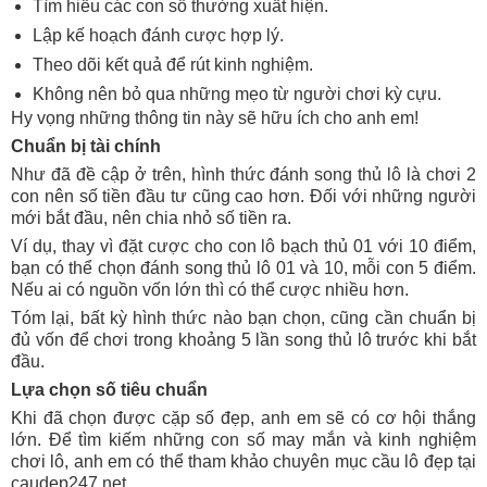
Tìm hiểu các con số thường xuất hiện.
Lập kế hoạch đánh cược hợp lý.
Theo dõi kết quả để rút kinh nghiệm.
Không nên bỏ qua những mẹo từ người chơi kỳ cựu.
Hy vọng những thông tin này sẽ hữu ích cho anh em!
Chuẩn bị tài chính
Như đã đề cập ở trên, hình thức đánh song thủ lô là chơi 2
con nên số tiền đầu tư cũng cao hơn. Đối với những người
mới bắt đầu, nên chia nhỏ số tiền ra.
Ví dụ, thay vì đặt cược cho con lô bạch thủ 01 với 10 điểm,
bạn có thể chọn đánh song thủ lô 01 và 10, mỗi con 5 điểm.
Nếu ai có nguồn vốn lớn thì có thể cược nhiều hơn.
Tóm lại, bất kỳ hình thức nào bạn chọn, cũng cần chuẩn bị
đủ vốn để chơi trong khoảng 5 lần song thủ lô trước khi bắt
đầu.
Lựa chọn số tiêu chuẩn
Khi đã chọn được cặp số đẹp, anh em sẽ có cơ hội thắng
lớn. Để tìm kiếm những con số may mắn và kinh nghiệm
chơi lô, anh em có thể tham khảo chuyên mục cầu lô đẹp tại
caudep247.net.