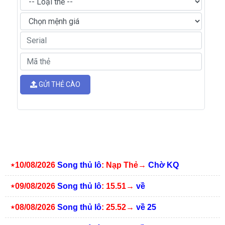
⋆10/08/2026
Song thủ lô
: Nạp Thẻ→
Chờ KQ
⋆09/08/2026
Song thủ lô
: 15.51→
về
⋆08/08/2026
Song thủ lô
: 25.52→
về 25