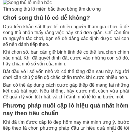
Tìm song thủ lô miền bắc theo bóng âm dương
Chơi song thủ lô có dễ không?
Dựa trên khảo sát thực tế, nhiều người tham gia chơi lô đề
song thủ nhận thấy rằng việc này khá đơn giản. Chỉ cần tìm
ra nguyên tắc chơi, bạn sẽ dễ dàng xác định được hai con
số nên đánh tiếp theo.
Khi chọn số, bạn cần giữ bình tĩnh để có thể lựa chọn chính
xác nhất. Khi đã quyết định đặt cược vào những con số đó,
hãy chia nhỏ số vốn của mình.
Bắt đầu với số vốn nhỏ và có thể tăng dần sau này. Người
chơi cần chú ý đến độ chắc chắn trước khi cược nhiều hơn.
Bạn có thể áp dụng cách cược gấp thếp để mang lại những
kết quả bất ngờ. Nếu không, hãy cược một cách vừa phải
để quản lý vốn tốt nhất, và chỉ đánh nhỏ lẻ từng bước một.
Phương pháp nuôi cặp lô hiệu quả nhất hôm
nay theo tiêu chuẩn
Khi đã tìm được cặp lô đẹp hôm nay mà mình ưng ý, bước
tiếp theo là chọn phương pháp đầu tư hiệu quả nhất để tối