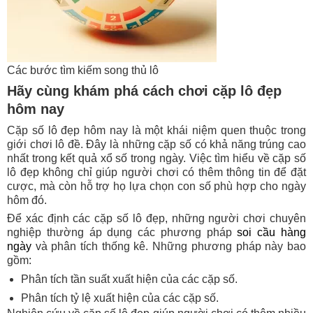
Các bước tìm kiếm song thủ lô
Hãy cùng khám phá cách chơi cặp lô đẹp
hôm nay
Cặp số lô đẹp hôm nay là một khái niệm quen thuộc trong
giới chơi lô đề. Đây là những cặp số có khả năng trúng cao
nhất trong kết quả xổ số trong ngày. Việc tìm hiểu về cặp số
lô đẹp không chỉ giúp người chơi có thêm thông tin để đặt
cược, mà còn hỗ trợ họ lựa chọn con số phù hợp cho ngày
hôm đó.
Để xác định các cặp số lô đẹp, những người chơi chuyên
nghiệp thường áp dụng các phương pháp
soi cầu hàng
ngày
và phân tích thống kê. Những phương pháp này bao
gồm:
Phân tích tần suất xuất hiện của các cặp số.
Phân tích tỷ lệ xuất hiện của các cặp số.