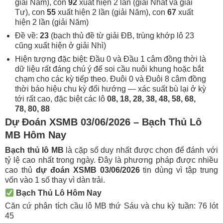
giải Năm), con
92
xuất hiện 2 lần (giải Nhất và giải
Tư), con
55
xuất hiện 2 lần (giải Năm), con
67
xuất
hiện 2 lần (giải Năm)
Đề về:
23
(bạch thủ đề từ giải ĐB, trùng khớp lô 23
cũng xuất hiện ở giải Nhì)
Hiện tượng đặc biệt: Đầu 0 và Đầu 1 câm đồng thời là
dữ liệu rất đáng chú ý để soi cầu nuôi khung hoặc bắt
chạm cho các kỳ tiếp theo. Đuôi 0 và Đuôi 8 câm đồng
thời báo hiệu chu kỳ đổi hướng — xác suất bù lại ở kỳ
tới rất cao, đặc biệt các lô
08, 18, 28, 38, 48, 58, 68,
78, 80, 88
Dự Đoán XSMB 03/06/2026 – Bạch Thủ Lô
MB Hôm Nay
Bạch thủ lô MB
là cặp số duy nhất được chọn để đánh với
tỷ lệ cao nhất trong ngày. Đây là phương pháp được nhiều
cao thủ
dự đoán XSMB 03/06/2026
tin dùng vì tập trung
vốn vào 1 số thay vì dàn trải.
Bạch Thủ Lô Hôm Nay
Căn cứ phân tích cầu lô MB thứ Sáu và chu kỳ tuần: 76 lót
45