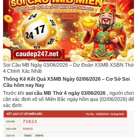
Soi Cầu MB Ngày 03/06/2026 – Dự Đoán XSMB XSBN Thứ
4 Chính Xác Nhất
Thống Kê Kết Quả XSMB Ngày 02/06/2026 – Cơ Sở Soi
Cầu hôm nay Nay
Trước khi
soi cầu MB Thứ 4 ngày 03/06/2026
, người chơi
cần xác định xổ số Miền Bắc ngày hôm qua (02/06/2026) để
xác định: