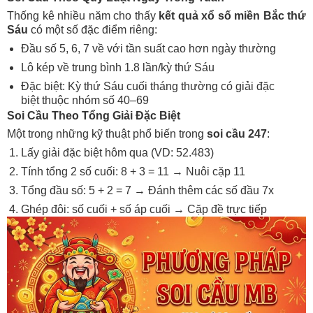
Thống kê nhiều năm cho thấy
kết quả xổ số miền Bắc thứ
Sáu
có một số đặc điểm riêng:
Đầu số 5, 6, 7 về với tần suất cao hơn ngày thường
Lô kép về trung bình 1.8 lần/kỳ thứ Sáu
Đặc biệt: Kỳ thứ Sáu cuối tháng thường có giải đặc
biệt thuộc nhóm số 40–69
Soi Cầu Theo Tổng Giải Đặc Biệt
Một trong những kỹ thuật phổ biến trong
soi cầu 247
:
Lấy giải đặc biệt hôm qua (VD: 52.483)
Tính tổng 2 số cuối: 8 + 3 = 11 → Nuôi cặp 11
Tổng đầu số: 5 + 2 = 7 → Đánh thêm các số đầu 7x
Ghép đôi: số cuối + số áp cuối → Cặp đề trực tiếp