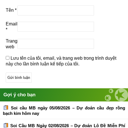
Tên
*
Email
*
Trang
web
Lưu tên của tôi, email, và trang web trong trình duyệt
này cho lần bình luận kế tiếp của tôi.
Gợi ý cho bạn
Soi cầu MB ngày 05/08/2026 – Dự đoán cầu đẹp rồng
bạch kim hôm nay
Soi Cầu MB Ngày 02/08/2026 – Dự đoán Lô Đề Miễn Phí