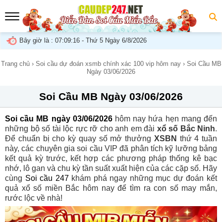
Bây giờ là :
07:09:17 - Thứ 5 Ngày 6/8/2026
Trang chủ
›
Soi cầu dự đoán xsmb chính xác 100 vip hôm nay
›
Soi Cầu MB
Ngày 03/06/2026
Soi Cầu MB Ngày 03/06/2026
Soi cầu MB ngày 03/06/2026
hôm nay hứa hẹn mang đến
những bộ số tài lộc rực rỡ cho anh em đài
xổ số Bắc Ninh
.
Để chuẩn bị cho kỳ quay số mở thưởng
XSBN
thứ 4 tuần
này, các chuyên gia soi cầu VIP đã phân tích kỹ lưỡng bảng
kết quả kỳ trước, kết hợp các phương pháp thống kê bạc
nhớ, lô gan và chu kỳ tần suất xuất hiện của các cặp số. Hãy
cùng
Soi cầu 247
khám phá ngay những mục dự đoán kết
quả xổ số miền Bắc hôm nay để tìm ra con số may mắn,
rước lộc về nhà!