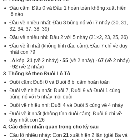
Đầu câm: Đầu 0 và Đầu 1 hoàn toàn không xuất hiện
lô nào
Đầu về nhiều nhất: Đầu 3 bùng nổ với 7 nháy (30, 31,
32, 34, 37, 38, 39)
Đầu về nhiều nhì: Đầu 2 với 5 nháy (21×2, 23, 25, 26)
Đầu về ít nhất (không tính đầu câm): Đầu 7 chỉ về duy
nhất con 79
Lô kép:
21
(về 2 nháy) ·
55
(về 2 nháy) ·
67
(về 2 nháy)
·
92
(về 2 nháy)
3. Thống kê theo Đuôi Lô Tô
Đuôi câm: Đuôi 0 và Đuôi 8 bị câm hoàn toàn
Đuôi về nhiều nhất: Đuôi 7, Đuôi 9 và Đuôi 1 cùng
bùng nổ với 5 nháy mỗi đuôi
Đuôi về nhiều nhì: Đuôi 4 và Đuôi 5 cùng về 4 nháy
Đuôi về ít nhất (không tính đuôi câm): Đuôi 6 chỉ về
duy nhất con 26
4. Các điểm nhấn quan trọng cho kỳ sau
Cầu lô nhiều nháy: Con
21
xuất hiện 2 lần (giải Ba và