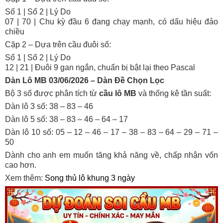
Số 1 | Số 2 | Lý Do
07 | 70 | Chu kỳ đầu 6 đang chạy mạnh, có dấu hiệu đảo
chiều
Cặp 2 – Dựa trên cầu đuôi số:
Số 1 | Số 2 | Lý Do
12 | 21 | Đuôi 9 gan ngắn, chuẩn bị bật lại theo Pascal
Dàn Lô MB 03/06/2026 – Dàn Đề Chọn Lọc
Bộ 3 số được phân tích từ
cầu lô MB
và thống kê tần suất:
Dàn lô 3 số: 38 – 83 – 46
Dàn lô 5 số: 38 – 83 – 46 – 64 – 17
Dàn lô 10 số: 05 – 12 – 46 – 17 – 38 – 83 – 64 – 29 – 71 –
50
Dành cho anh em muốn tăng khả năng về, chấp nhận vốn
cao hơn.
Xem thêm:
Song thủ lô khung 3 ngày