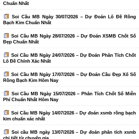
Chuẩn Nhất
Soi Cầu MB Ngày 30/07/2026 – Dự Đoán Lô Đề Rồng
Bạch Kim Chuẩn Nhất
Soi Cầu MB Ngày 28/07/2026 – Dự Đoán XSMB Chốt Số
Đẹp Chuẩn Nhất
Soi Cầu MB Ngày 24/07/2026 – Dự Đoán Phân Tích Chốt
Lô Đề Chính Xác Nhất
Soi Cầu MB Ngày 17/07/2026 – Dự Đoán Cầu Đẹp Xổ Số
Rồng Bạch Kim Hôm Nay
Soi Cầu MB Ngày 15/07/2026 – Phân Tích Chốt Số Miễn
Phí Chuẩn Nhất Hôm Nay
Soi Cầu MB Ngày 14/07/2026 – Dự đoán xsmb rồng bạch
kim chuẩn xác nhất
Soi cầu MB ngày 13/07/2026 – Dự đoán phân tích xsmb
chi tiết từ chuyên gia