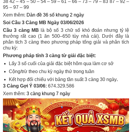
38 42 – 45 – 50 – 54 – 59 – 61 – 66 – 73 – 79 – 83 87 – 92 –
95 – 97 – 99
Xem thêm:
Dàn đề 36 số khung 2 ngày
Soi Cầu 3 Càng MB Ngày 03/06/2026
Cầu 3 càng MB
là bộ số 3 chữ số khó đoán nhưng tỷ lệ
thưởng rất cao (1 ăn 500–650 tùy nhà cái). Dưới đây là
phân tích 3 càng theo phương pháp tổng giải và phân tích
chu kỳ:
Phương pháp tính 3 càng từ giải đặc biệt:
Lấy 3 số cuối của giải đặc biệt hôm qua làm cơ sở
Cộng/trừ theo chu kỳ ngày thứ trong tuần
Kết hợp đối chiếu với bảng tần suất 3 càng 30 ngày
.
3 Càng Gợi Ý 03/06:
674.329.586
Xem thêm:
3 càng khung 7 ngày