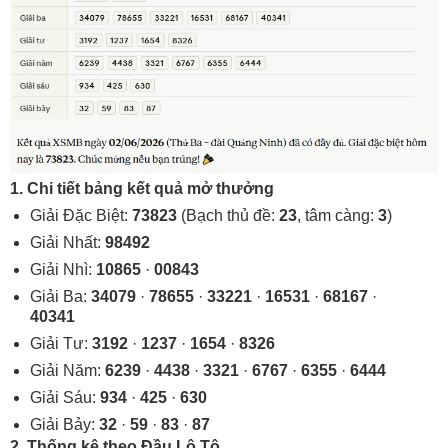
1. Chi tiết bảng kết quả mở thưởng
Giải Đặc Biệt:
73823
(Bạch thủ đề:
23
, tâm càng:
3
)
Giải Nhất:
98492
Giải Nhì:
10865
·
00843
Giải Ba:
34079
·
78655
·
33221
·
16531
·
68167
·
40341
Giải Tư:
3192
·
1237
·
1654
·
8326
Giải Năm:
6239
·
4438
·
3321
·
6767
·
6355
·
6444
Giải Sáu:
934
·
425
·
630
Giải Bảy:
32
·
59
·
83
·
87
2. Thống kê theo Đầu Lô Tô