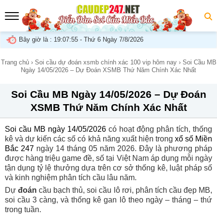
Bây giờ là :
19:07:56 - Thứ 6 Ngày 7/8/2026
Trang chủ
›
Soi cầu dự đoán xsmb chính xác 100 vip hôm nay
›
Soi Cầu MB
Ngày 14/05/2026 – Dự Đoán XSMB Thứ Năm Chính Xác Nhất
Soi Cầu MB Ngày 14/05/2026 – Dự Đoán
XSMB Thứ Năm Chính Xác Nhất
Soi cầu MB ngày 14/05/2026
có hoạt động phân tích, thống
kê và dự kiến ​​các số có khả năng xuất hiện trong
xổ số Miền
Bắc 247
ngày 14 tháng 05 năm 2026. Đây là phương pháp
được hàng triệu game đề, số tại Việt Nam áp dụng mỗi ngày
tận dụng tỷ lệ thưởng dựa trên cơ sở thống kê, luật pháp số
và kinh nghiệm phân tích cầu lâu năm.
Dự
đoán
cầu bạch thủ, soi cầu lô rơi, phân tích cầu đẹp MB,
soi cầu 3 càng, và thống kê gan lô theo ngày – tháng – thứ
trong tuần.