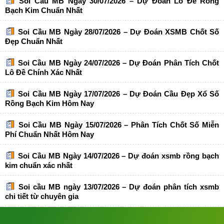
Soi Cầu MB Ngày 30/07/2026 – Dự Đoán Lô Đề Rồng
Bạch Kim Chuẩn Nhất
Soi Cầu MB Ngày 28/07/2026 – Dự Đoán XSMB Chốt Số
Đẹp Chuẩn Nhất
Soi Cầu MB Ngày 24/07/2026 – Dự Đoán Phân Tích Chốt
Lô Đề Chính Xác Nhất
Soi Cầu MB Ngày 17/07/2026 – Dự Đoán Cầu Đẹp Xổ Số
Rồng Bạch Kim Hôm Nay
Soi Cầu MB Ngày 15/07/2026 – Phân Tích Chốt Số Miễn
Phí Chuẩn Nhất Hôm Nay
Soi Cầu MB Ngày 14/07/2026 – Dự đoán xsmb rồng bạch
kim chuẩn xác nhất
Soi cầu MB ngày 13/07/2026 – Dự đoán phân tích xsmb
chi tiết từ chuyên gia