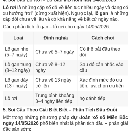
Lô rơi
là những cặp số đã về liên tục nhiều ngày và đang có
xu hướng “rơi” (dừng xuất hiện). Ngược lại,
lô gan
là những
cặp đôi chưa về lâu và có khả năng về bất cứ ngày nào.
Cách phân tích lô gan – lô rơi cho ngày 14/05/2026:
Loại
Định nghĩa
Cách chơi
Lô gan nhẹ
Có thể bắt đầu theo
Chưa về 5–7 ngày
(5–7 ngày)
dõi
Lô gan trung
Chưa về 8–12
Sau đó cân nhắc vào
(8–12 ngày)
ngày
cầu
Lô gan dày
Chưa về 13 ngày
Xác định mức độ ưu
(13+ ngày)
trở lên
tiên, lựa chọn ưu tiên
Trung bình khoảng
Lô rơi
họ đánh tiếp
3–4 ngày liên tiếp
5. Soi Cầu Theo Giải Biệt Biệt – Phân Tích Đầu Đuôi
Một trong những phương pháp
dự đoán xổ số Miền Bắc
ngày 14/05/2026
phổ biến nhất là phân tích đầu – phân giải
đặc sản sớm: