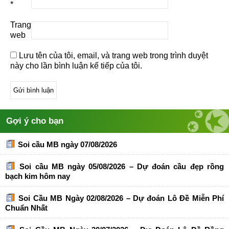
*
Trang
web
Lưu tên của tôi, email, và trang web trong trình duyệt
này cho lần bình luận kế tiếp của tôi.
Gợi ý cho bạn
Soi cầu MB ngày 07/08/2026
Soi cầu MB ngày 05/08/2026 – Dự đoán cầu đẹp rồng
bạch kim hôm nay
Soi Cầu MB Ngày 02/08/2026 – Dự đoán Lô Đề Miễn Phí
Chuẩn Nhất