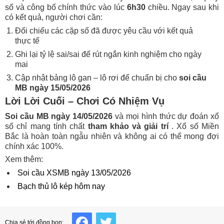
số và công bố chính thức vào lúc
6h30
chiều. Ngay sau khi
có kết quả, người chơi cần:
Đối chiếu các cặp số đã được yêu cầu với kết quả
thực tế
Ghi lại tỷ lệ sai/sai để rút ngắn kinh nghiệm cho ngày
mai
Cập nhật bảng lô gan – lô rơi để chuẩn bị cho
soi cầu
MB ngày 15/05/2026
Lời Lời Cuối – Chơi Có Nhiệm Vụ
Soi cầu MB ngày 14/05/2026
và mọi hình thức dự đoán xổ
số chỉ mang tính chất
tham khảo và giải trí
. Xổ số Miền
Bắc là hoàn toàn ngẫu nhiên và không ai có thể mong đợi
chính xác 100%.
Xem thêm:
Soi cầu XSMB ngày 13/05/2026
Bạch thủ lô kép hôm nay
Facebook
Twitter
Chia sẻ tới đồng bọn: