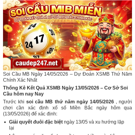
Soi Cầu MB Ngày 14/05/2026 – Dự Đoán XSMB Thứ Năm
Chính Xác Nhất
Thống Kê Kết Quả XSMB Ngày 13/05/2026 – Cơ Sở Soi
Cầu hôm nay Nay
Trước khi
soi cầu MB thứ năm ngày 14/05/2026
, người
chơi cần xác định xổ số Miền Bắc ngày hôm qua
(13/05/2026) để xác định:
Giải quyết đuôi đặc biệt
ngày 13/05 và xu hướng lặp
lại