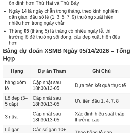
ổn định hơn Thứ Hai và Thứ Bảy
Ngày
14
là ngày chẵn trong tháng, theo kinh nghiệm
dân gian, đầu số lẻ (1, 3, 5, 7, 9) thường xuất hiện
nhiều hơn trong ngày chẵn
Tháng
05
(tháng 5) là tháng có nhiều ngày lễ, thị
trường lô đề thường sôi động, cầu đẹp xuất hiện đều
hơn
Bảng dự đoán XSMB Ngày 05/14/2026 – Tổng
Hợp
Hạng
Dự án Tham
Ghi Chú
hàng xóm
Cập nhật sau
Dựa trên kết quả thực tế
lô
18h30/13-05
Lô đẹp (3–
Cập nhật sau
Ưu tiên đầu 1, 4, 7, 8
5 cặp)
18h30/13-05
Cập nhật sau
Xác định hiệu suất thấp,
3 nữa
18h30/13-05
thưởng cao
Lô gan-
Các số gan 10+
Theo bảng lô gan