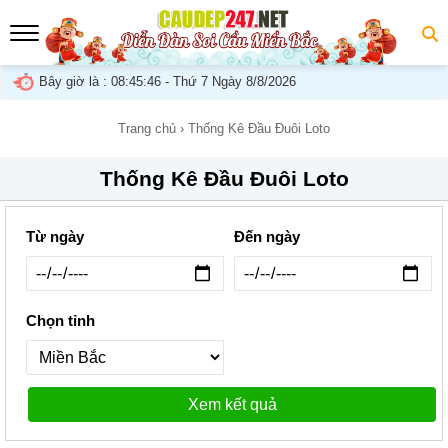
Bây giờ là :
08:45:46 - Thứ 7 Ngày 8/8/2026
Trang chủ
›
Thống Kê Đầu Đuôi Loto
Thống Kê Đầu Đuôi Loto
Từ ngày
Đến ngày
Chọn tỉnh
Xem kết quả