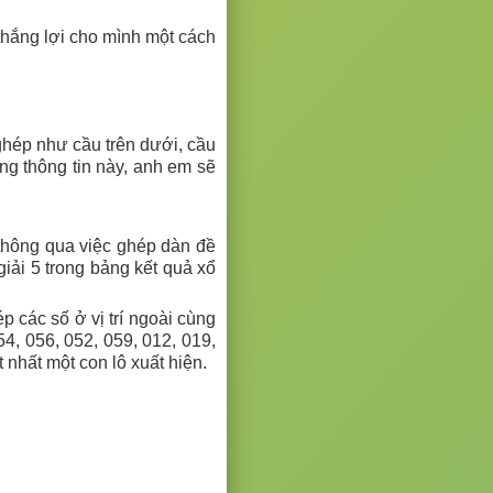
thắng lợi cho mình một cách
ghép như cầu trên dưới, cầu
ng thông tin này, anh em sẽ
thông qua việc ghép dàn đề
giải 5 trong bảng kết quả xổ
p các số ở vị trí ngoài cùng
54, 056, 052, 059, 012, 019,
 nhất một con lô xuất hiện.