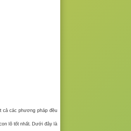
tất cả các phương pháp đều
on lô tốt nhất. Dưới đây là