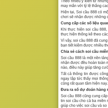
Theo nhiều ý kiến từ nhữn
may mắn với tỷ lệ thắng cao
Hiện tại, Soi cầu 888 có m
chơi sẽ nhận được những c
Cung cấp các số liệu qua
Khi thực hiện soi cầu 888,
thực hiện thống kê theo các
Vì vậy, soi cầu 888 đã cun
bạn tiết kiệm được nhiều thờ
Chia sẻ cách soi cầu miễn
Soi cầu 888 là một nền tản
nhận được đều hoàn toàn mi
nào, điều này giúp tăng cườ
Tất cả thông tin được công
ngay lập tức thấy mọi thôn
cũng rất quan tâm hiện nay.
Đưa ra số dự đoán hàng n
Soi cầu 888 cũng cung cấp 
tin soi cầu cho cả ba miền 
giúp cho việc soi cầu và so