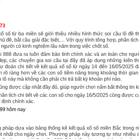
9
.73
ổ số từ ba miền sẽ giới thiệu nhiều hình thức soi cầu lô đề t
thủ đề, bắt cầu giải đặc biệt,… Với quy trình tổng hợp, phân tíc
người có kinh nghiệm lâu năm trong việc chốt số.
i 888 đưa ra luôn đảm bảo tính chính xác và an toàn cho ngư
đẹp, các chuyên gia soi cầu tại đây đã áp dụng những kiến th
ự đoán chi tiết về kết quả xổ số từ ngày 14 đến 16/05/2025 
n rõ ràng hơn về các con số tiềm năng trong khoảng thời gia
lô này mà không cần phải chi trả bất kỳ khoản phí nào.
ũng được cập nhật đầy đủ, giúp người chơi nắm bắt thông tin kị
hân tích chi tiết về các con số cho ngày 16/5/2025 cũng được 
 định chính xác.
999 hôm nay
 pháp dựa vào bảng thống kê kết quả xổ số miền Bắc trong 
tốt nhất cho ngày chơi. Phương pháp này tương tự như nhiều 