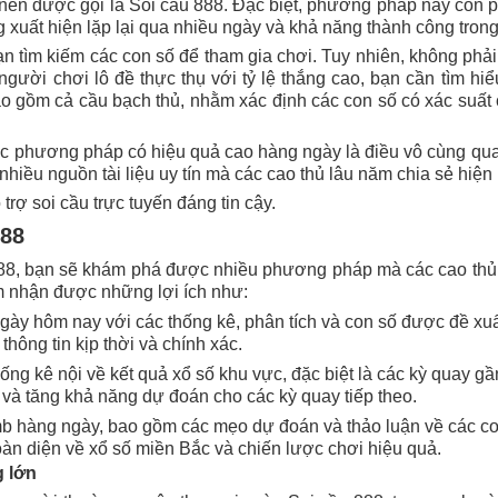
 nên được gọi là Soi cầu 888. Đặc biệt, phương pháp này còn ph
 xuất hiện lặp lại qua nhiều ngày và khả năng thành công trong
ạn tìm kiếm các con số để tham gia chơi. Tuy nhiên, không phải
người chơi lô đề thực thụ với tỷ lệ thắng cao, bạn cần tìm h
o gồm cả cầu bạch thủ, nhằm xác định các con số có xác suất c
các phương pháp có hiệu quả cao hàng ngày là điều vô cùng quan
hiều nguồn tài liệu uy tín mà các cao thủ lâu năm chia sẻ hiện 
trợ soi cầu trực tuyến đáng tin cậy.
888
888, bạn sẽ khám phá được nhiều phương pháp mà các cao th
m nhận được những lợi ích như:
gày hôm nay với các thống kê, phân tích và con số được đề xuấ
thông tin kịp thời và chính xác.
ống kê nội về kết quả xổ số khu vực, đặc biệt là các kỳ quay g
à tăng khả năng dự đoán cho các kỳ quay tiếp theo.
mb hàng ngày, bao gồm các mẹo dự đoán và thảo luận về các co
oàn diện về xổ số miền Bắc và chiến lược chơi hiệu quả.
g lớn