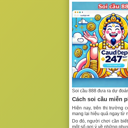
Soi cầu 888 đưa ra dự đoá
Cách soi cầu miễn p
Hiện nay, trên thị trường
mang lại hiệu quả ngay từ
Do đó, người chơi cần biết
một số gợi ý về những phư