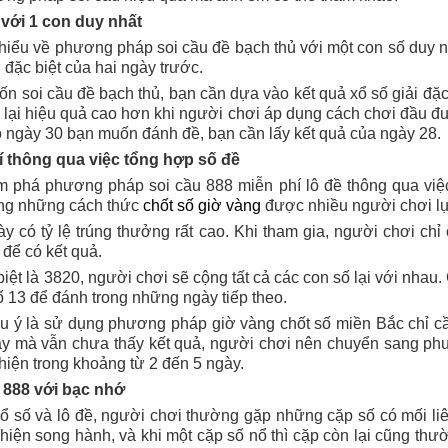
 với 1 con duy nhất
m hiểu về phương pháp soi cầu đề bạch thủ với một con số duy n
 đặc biệt của hai ngày trước.
n soi cầu đề bạch thủ, bạn cần dựa vào kết quả xổ số giải đặc 
i hiệu quả cao hơn khi người chơi áp dụng cách chơi đầu đuôi
o ngày 30 bạn muốn đánh đề, bạn cần lấy kết quả của ngày 28.
í thông qua việc tổng hợp số đề
m phá phương pháp soi cầu 888 miễn phí lô đề thông qua việc
rong những cách thức
chốt số giờ vàng
được nhiều người chơi l
y có tỷ lệ trúng thưởng rất cao. Khi tham gia, người chơi chỉ 
t để có kết quả.
biệt là 3820, người chơi sẽ cộng tất cả các con số lại với nhau. C
ố 13 để đánh trong những ngày tiếp theo.
u ý là sử dụng phương pháp giờ vàng chốt số miền Bắc chỉ cần
ày mà vẫn chưa thấy kết quả, người chơi nên chuyển sang ph
 hiện trong khoảng từ 2 đến 5 ngày.
 888 với bạc nhớ
xổ số và lô đề, người chơi thường gặp những cặp số có mối li
iện song hành, và khi một cặp số nổ thì cặp còn lại cũng thư