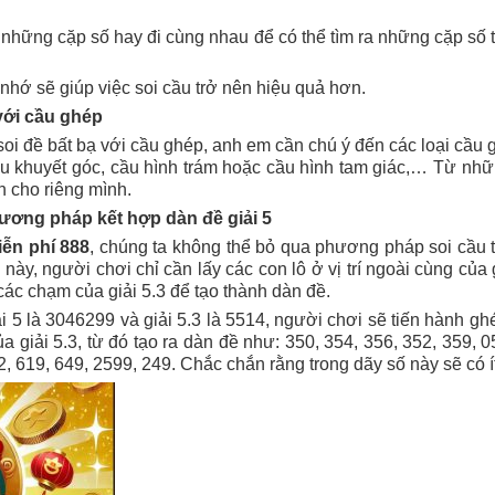
những cặp số hay đi cùng nhau để có thể tìm ra những cặp số 
ớ sẽ giúp việc soi cầu trở nên hiệu quả hơn.
với cầu ghép
i đề bất bạ với cầu ghép, anh em cần chú ý đến các loại cầu 
ầu khuyết góc, cầu hình trám hoặc cầu hình tam giác,… Từ nhữ
n cho riêng mình.
ương pháp kết hợp dàn đề giải 5
iễn phí 888
, chúng ta không thể bỏ qua phương pháp soi cầu 
này, người chơi chỉ cần lấy các con lô ở vị trí ngoài cùng của 
các chạm của giải 5.3 để tạo thành dàn đề.
ải 5 là 3046299 và giải 5.3 là 5514, người chơi sẽ tiến hành ghé
a giải 5.3, từ đó tạo ra dàn đề như: 350, 354, 356, 352, 359, 0
2, 619, 649, 2599, 249. Chắc chắn rằng trong dãy số này sẽ có ít