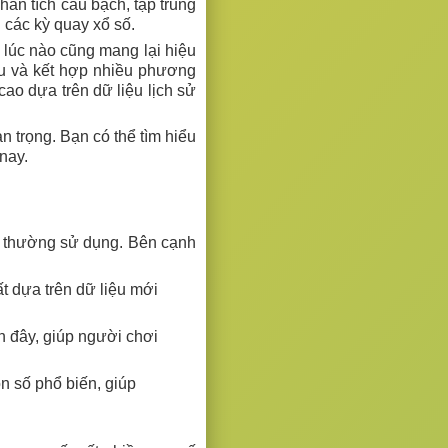
ân tích cầu bạch, tập trung
 các kỳ quay xổ số.
 lúc nào cũng mang lại hiệu
iểu và kết hợp nhiều phương
ao dựa trên dữ liệu lịch sử
 trọng. Bạn có thể tìm hiểu
nay.
ủ thường sử dụng. Bên cạnh
t dựa trên dữ liệu mới
ần đây, giúp người chơi
n số phổ biến, giúp