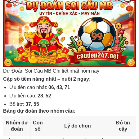
Dự Đoán Soi Cầu MB Chi tiết nhất hôm nay
Cặp số tiềm năng nhất – nuôi 2 ngày:
Ưu tiên cao nhất:
06, 43, 71
Ưu tiên cao:
28, 52
Bổ trợ:
37, 55
Bảng dự đoán theo nhóm cầu:
Nhóm dự
Con
Độ tin
Lý do chọn
đoán
số
cậy