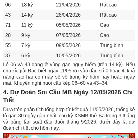
06
18 kỳ
21/04/2026
Rất cao
43
14 kỳ
28/04/2026
Rất cao
71
11 kỳ
05/05/2026
Cao
28
9 kỳ
07/05/2026
Cao
55
7 kỳ
09/05/2026
Trung bình
37
6 kỳ
10/05/2026
Trung bình
Lô 06 và 43 đang ở vùng gan nguy hiểm (trên 14 kỳ). Nếu
chu kỳ giải Đặc biệt ngày 11/05 rơi vào đầu số 0 hoặc 4, khả
năng cao hai con này sẽ về trong kỳ hôm nay hoặc ngày
mai. Khuyến nghị nuôi cầu kép 06–60 và 43–34.
4. Dự Đoán Soi Cầu MB Ngày 12/05/2026 Chi
Tiết
Dựa trên phân tích tổng hợp từ kết quả 11/05/2026, thống kê
lô gan 30 ngày gần nhất, chu kỳ XSMB thứ Ba trong 3 tháng
và bảng tần suất đầu đuôi tháng 5/2026, dưới đây là dự
đoán chi tiết cho hôm nay.