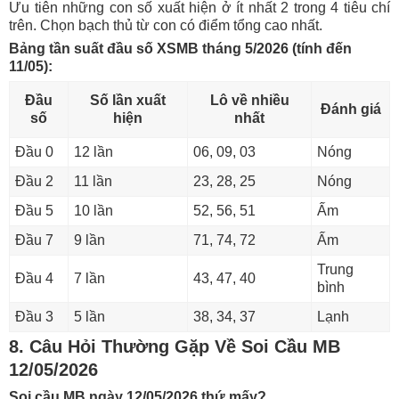
Ưu tiên những con số xuất hiện ở ít nhất 2 trong 4 tiêu chí
trên. Chọn bạch thủ từ con có điểm tổng cao nhất.
Bảng tần suất đầu số XSMB tháng 5/2026 (tính đến
11/05):
Đầu
Số lần xuất
Lô về nhiều
Đánh giá
số
hiện
nhất
Đầu 0
12 lần
06, 09, 03
Nóng
Đầu 2
11 lần
23, 28, 25
Nóng
Đầu 5
10 lần
52, 56, 51
Ấm
Đầu 7
9 lần
71, 74, 72
Ấm
Trung
Đầu 4
7 lần
43, 47, 40
bình
Đầu 3
5 lần
38, 34, 37
Lạnh
8. Câu Hỏi Thường Gặp Về Soi Cầu MB
12/05/2026
Soi cầu MB ngày 12/05/2026 thứ mấy?