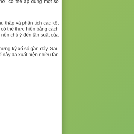
hơi có thể áp dụng một số
hu thập và phân tích các kết
 có thể thực hiện bằng cách
 nên chú ý đến tần suất của
những kỳ xổ số gần đây. Sau
ố này đã xuất hiện nhiều lần