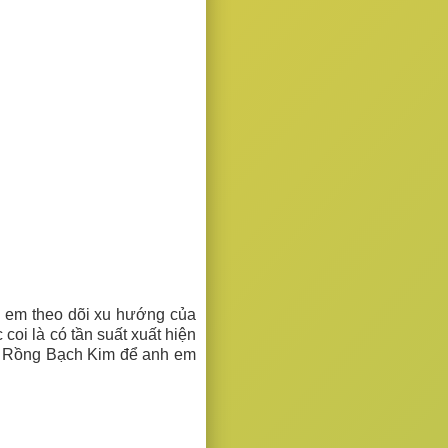
nh em theo dõi xu hướng của
coi là có tần suất xuất hiện
ẹp Rồng Bạch Kim để anh em