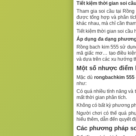
Tiết kiệm thời gian soi cầ
Tham gia soi cầu tại Rồng 
được tổng hợp và phân tíc
khác nhau, mà chỉ cần tham
Tiết kiệm thời gian soi cầ
Áp dụng đa dạng phương
Rồng bach kim 555 sử dụng 
mã giấc mơ… tạo điều kiệ
và dựa trên các xu hướng th
Một số nhược điểm k
Mặc dù
rongbachkim 555
như:
Có quá nhiều tính năng và t
mất thời gian phân tích.
Không có bất kỳ phương pháp 
Người chơi có thể quá phụ
hiểu thêm, dẫn đến quyết đị
Các phương pháp so