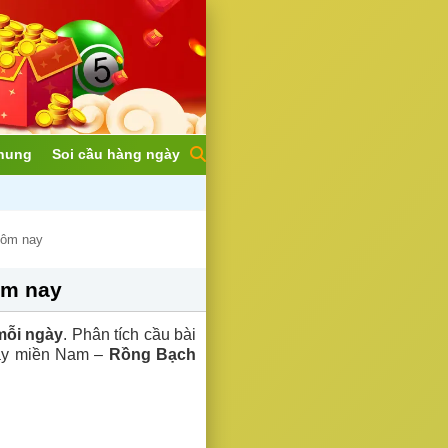
khung
Soi cầu hàng ngày
hôm nay
ôm nay
mỗi ngày
. Phân tích cầu bài
 hay miền Nam –
Rồng Bạch