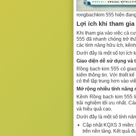
rongbachkim 555 hiện đang l
Lợi ích khi tham gi
Khi tham gia vào việc cá cư
555 đã nhanh chóng trở th
các tính năng hữu ích, kênh
Dưới đây là một số lợi ích 
Giao diện dễ sử dụng và t
Rồng bach kim 555 có giao 
kiếm thông tin. Với thiết k
có thể tập trung hơn vào việ
Mở rộng nhiều tính năng n
Kênh Rồng bach kim 555 li
trải nghiệm tối ưu nhất. C
và hiệu quả cao.
Dưới đây là một số tính nă
Cập nhật KQXS 3 miền: N
trên nền tảng. Kết quả đ