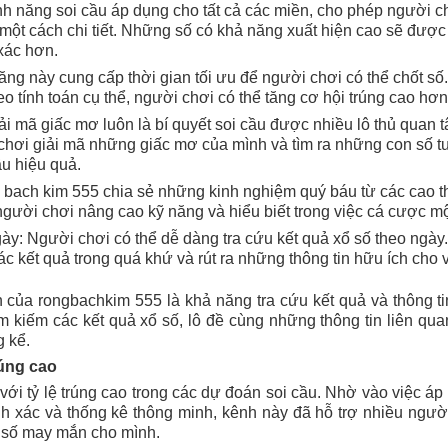
ính năng soi cầu áp dụng cho tất cả các miền, cho phép người
một cách chi tiết. Những số có khả năng xuất hiện cao sẽ được
xác hơn.
ăng này cung cấp thời gian tối ưu để người chơi có thể chốt s
 tính toán cụ thể, người chơi có thể tăng cơ hội trúng cao hơn
ải mã giấc mơ luôn là bí quyết soi cầu được nhiều lô thủ quan t
hơi giải mã những giấc mơ của mình và tìm ra những con số t
ầu hiệu quả.
 bach kim 555 chia sẻ những kinh nghiệm quý báu từ các cao th
ười chơi nâng cao kỹ năng và hiểu biết trong việc cá cược một 
ày: Người chơi có thể dễ dàng tra cứu kết quả xổ số theo ngày
ác kết quả trong quá khứ và rút ra những thông tin hữu ích cho v
n của rongbachkim 555 là khả năng tra cứu kết quả và thông 
m kiếm các kết quả xổ số, lô đề cùng những thông tin liên quan
g kể.
rúng cao
với tỷ lệ trúng cao trong các dự đoán soi cầu. Nhờ vào việc 
nh xác và thống kê thông minh, kênh này đã hỗ trợ nhiều ngườ
n số may mắn cho mình.