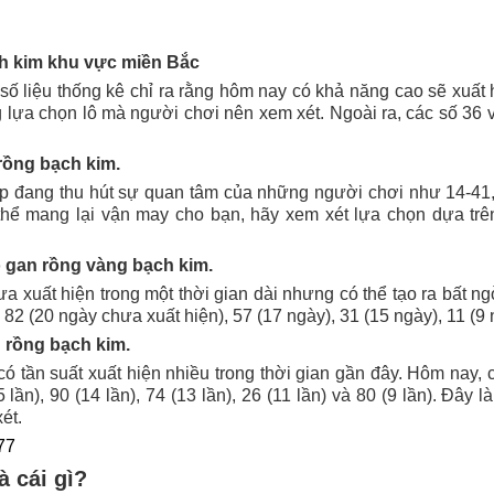
ch kim khu vực miền Bắc
số liệu thống kê chỉ ra rằng hôm nay có khả năng cao sẽ xuất 
g lựa chọn lô mà người chơi nên xem xét. Ngoài ra, các số 36
rồng bạch kim
.
p đang thu hút sự quan tâm của những người chơi như 14-41, 
hể mang lại vận may cho bạn, hãy xem xét lựa chọn dựa trên
lô gan rồng vàng bạch kim
.
a xuất hiện trong một thời gian dài nhưng có thể tạo ra bất n
2 (20 ngày chưa xuất hiện), 57 (17 ngày), 31 (15 ngày), 11 (9 
g rồng bạch kim
.
ó tần suất xuất hiện nhiều trong thời gian gần đây. Hôm nay,
 lần), 90 (14 lần), 74 (13 lần), 26 (11 lần) và 80 (9 lần). Đây
ét.
77
à cái gì?