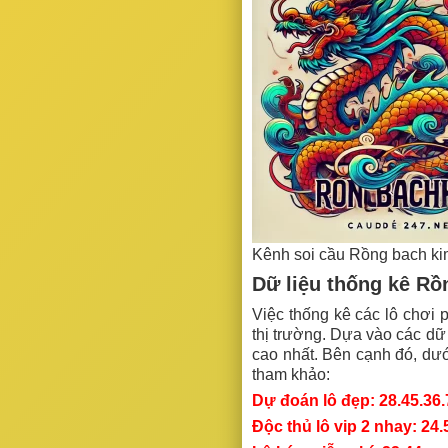
Kênh soi cầu Rồng bach ki
Dữ liệu thống kê R
Việc thống kê các lô chơi 
thị trường. Dựa vào các dữ 
cao nhất. Bên cạnh đó, dư
tham khảo:
Dự đoán lô đẹp: 28.45.36.
Độc thủ lô vip 2 nhay: 24.