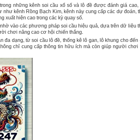
trong những kênh soi cầu xổ số và lô đề được đánh giá cao,
 như kênh Rồng Bạch Kim, kênh này cung cấp các dự đoán, thố
g xuất hiện cao trong các kỳ quay số.
nhờ vào các phương pháp soi cầu hiệu quả, dựa trên dữ liệu 
ời chơi nâng cao cơ hội chiến thắng.
n đa dạng, từ soi cầu lô đề, thống kê lô gan, lô khung cho đế
hông chỉ cung cấp thông tin hữu ích mà còn giúp người chơi t