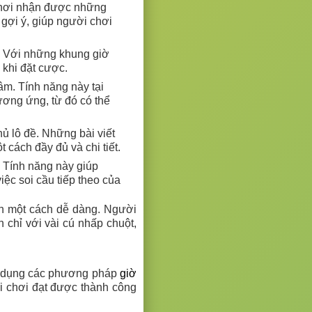
 chơi nhận được những
 gợi ý, giúp người chơi
ố. Với những khung giờ
 khi đặt cược.
âm. Tính năng này tại
ương ứng, từ đó có thể
ủ lô đề. Những bài viết
cách đầy đủ và chi tiết.
. Tính năng này giúp
iệc soi cầu tiếp theo của
tin một cách dễ dàng. Người
 chỉ với vài cú nhấp chuột,
áp dụng các phương pháp
giờ
i chơi đạt được thành công