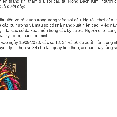
hiến thắng khi tham gia soi cầu tại Rồng Bạch Kim, người c
quả dưới đây:
ầu tiên và rất quan trọng trong việc soi cầu. Người chơi cần t
ra các xu hướng và mẫu số có khả năng xuất hiện cao. Việc này
hi lại các số đã xuất hiện trong các kỳ trước. Người chơi cũng
bất kỳ cơ hội nào cho mình.
vào ngày 15/09/2023, các số 12, 34 và 56 đã xuất hiện trong 
uyết định chọn số 34 cho lần quay tiếp theo, vì nhận thấy rằng s