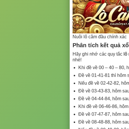
Nuôi lô câm đầu chính xác
Phân tích kết quả xổ
Hãy ghi nhớ các quy tắc
lô 
nhé!
Khi đề về 00 – 40 – 80, 
Đề về 01-41-81 thì hôm s
Nếu đề về 02-42-82, hôm
Đề về 03-43-83, hôm sau
Đề về 04-44-84, hôm sau
Khi đề về 06-46-86, hôm 
Đề về 07-47-87, hôm sau
Đề về 08-48-88, hôm sau