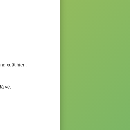
ng xuất hiện.
đã về.