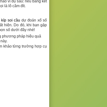
khảo ví dụ sau: nếu bảng kết
i là lô câm đít.
í kíp soi cầu
dự đoán xổ số
ất hiện. Do đó, khi bạn gặp
họn số dưới đây nhé!
g phương pháp hiệu quả
 này.
am khảo từng trường hợp cụ