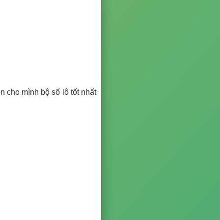
 cho mình bộ số lô tốt nhất