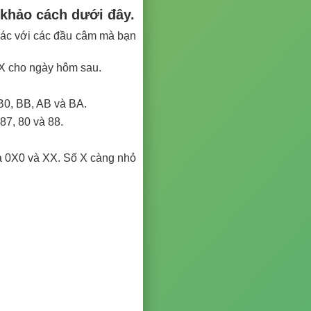
 khảo cách dưới đây.
khác với các đầu câm mà bạn
XX cho ngày hôm sau.
B0, BB, AB và BA.
87, 80 và 88.
là 0X0 và XX. Số X càng nhỏ