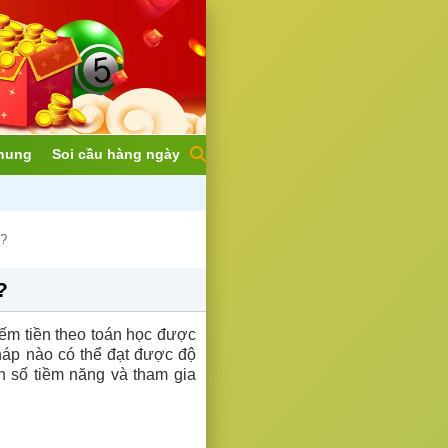
khung
Soi cầu hàng ngày
ì?
?
ếm tiền theo toán học được
áp nào có thể đạt được độ
n số tiềm năng và tham gia