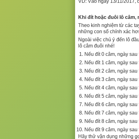
VD: Vào ngày 13/11/2017, đ
Khi đít hoặc đuôi lô câm
Theo kinh nghiệm từ các ta
những con số chính xác hơn
Ngoài việc chú ý đến lô đầ
lô câm đuôi nhé!
Nếu đít 0 câm, ngày sau 
Nếu đít 1 câm, ngày sau 
Nếu đít 2 câm, ngày sau 
Nếu đít 3 câm, ngày sau 
Nếu đít 4 câm, ngày sau 
Nếu đít 5 câm, ngày sau 
Nếu đít 6 câm, ngày sau 
Nếu đít 7 câm, ngày sau 
Nếu đít 8 câm, ngày sau 
Nếu đít 9 câm, ngày sau 
Hãy thử vận dụng những gợ