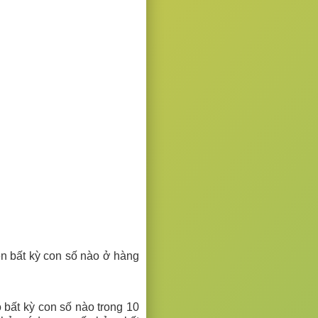
ện bất kỳ con số nào ở hàng
 bất kỳ con số nào trong 10