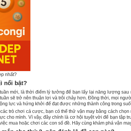
ẹp nhất?
ì nổi bật?
tuần mới, là thời điểm lý tưởng để bạn lấy lại năng lượng sa
 tuần sẽ trở nên thuận lợi và trôi chảy hơn. Đồng thời, mọi ngư
ộng lực và hứng khởi để đạt được những thành công trong suốt
 các trò chơi cá cược, bạn có thể thử vận may bằng cách chọ
ực cho mình. Vì vậy, đây chính là cơ hội tuyệt vời để bạn tập 
 việc mua hoặc chơi các con số đề. Hãy cùng khám phá vận ma