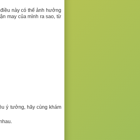
 điều này có thể ảnh hưởng
ận may của mình ra sao, từ
iều ý tưởng, hãy cùng khám
 nhau.