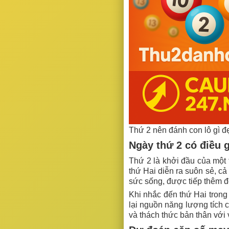
Thứ 2 nên đánh con lô gì đ
Ngày thứ 2 có điều g
Thứ 2 là khởi đầu của một 
thứ Hai diễn ra suôn sẻ, cả
sức sống, được tiếp thêm đ
Khi nhắc đến thứ Hai trong
lại nguồn năng lượng tích c
và thách thức bản thân với