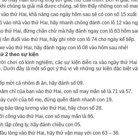
 khi chúng ta giải mã được chúng, sẽ tìm thấy những con số man
vào thứ Hai, khả năng cao ngày hôm sau sẽ có con số 15 xuất 
 vào nhà vào thứ Hai, hãy nhanh chóng đánh con lô 12 vào ngà
o thứ Hai, đừng chần chừ mà hãy đánh ngay con lô 63 hôm sa
 rắn đuổi vào thứ Hai, hãy ghi nhớ con lô 74 cho ngày kế tiếp.
xe vào thứ Hai, hãy đánh ngay con lô 08 vào hôm sau nhé!
ứ 2 theo sự kiện
ời chơi có kinh nghiệm, các sự kiện diễn ra vào ngày thứ Hai
. Dưới đây là một số gợi ý thú vị về những sự kiện đặc biệt v
p mời cả nhóm đi ăn, hãy đánh số 09.
ăm chỉ của bạn vào thứ Hai, con số may mắn sẽ là 71 và 57.
gày cưới của bố mẹ, đừng quên đánh nhanh con 19.
 báo tăng lương vào thứ Hai, hãy chọn số 28.
hởi công vào thứ Hai, con số may mắn là 86.
h lập công ty, hãy đánh chiều con 05.
ầu lòng vào thứ Hai, hãy thử vận may với con 63 – 36.