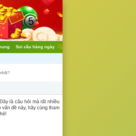
khung
Soi cầu hàng ngày
 nhất?
Đây là câu hỏi mà rất nhiều
o vấn đề này, hãy cùng tham
hé!