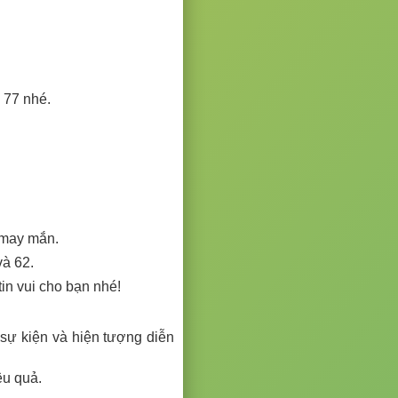
 77 nhé.
 may mắn.
và 62.
in vui cho bạn nhé!
sự kiện và hiện tượng diễn
ệu quả.