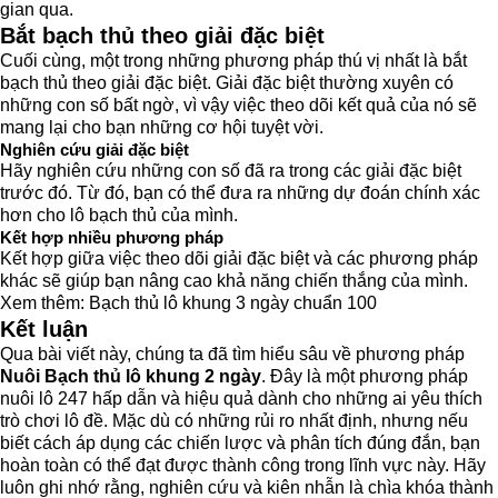
gian qua.
Bắt bạch thủ theo giải đặc biệt
Cuối cùng, một trong những phương pháp thú vị nhất là bắt
bạch thủ theo giải đặc biệt. Giải đặc biệt thường xuyên có
những con số bất ngờ, vì vậy việc theo dõi kết quả của nó sẽ
mang lại cho bạn những cơ hội tuyệt vời.
Nghiên cứu giải đặc biệt
Hãy nghiên cứu những con số đã ra trong các giải đặc biệt
trước đó. Từ đó, bạn có thể đưa ra những dự đoán chính xác
hơn cho lô bạch thủ của mình.
Kết hợp nhiều phương pháp
Kết hợp giữa việc theo dõi giải đặc biệt và các phương pháp
khác sẽ giúp bạn nâng cao khả năng chiến thắng của mình.
Xem thêm:
Bạch thủ lô khung 3 ngày chuẩn 100
Kết luận
Qua bài viết này, chúng ta đã tìm hiểu sâu về phương pháp
Nuôi Bạch thủ lô khung 2 ngày
. Đây là một phương pháp
nuôi lô 247
hấp dẫn và hiệu quả dành cho những ai yêu thích
trò chơi lô đề. Mặc dù có những rủi ro nhất định, nhưng nếu
biết cách áp dụng các chiến lược và phân tích đúng đắn, bạn
hoàn toàn có thể đạt được thành công trong lĩnh vực này. Hãy
luôn ghi nhớ rằng, nghiên cứu và kiên nhẫn là chìa khóa thành