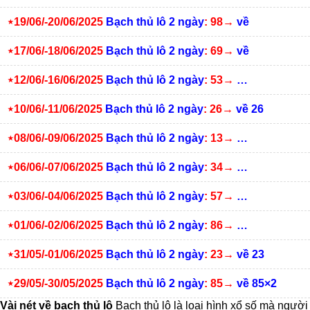
⋆19/06/-20/06/2025
Bạch thủ lô 2 ngày
: 98→
về
⋆17/06/-18/06/2025
Bạch thủ lô 2 ngày
: 69→
về
⋆12/06/-16/06/2025
Bạch thủ lô 2 ngày
: 53→
…
⋆10/06/-11/06/2025
Bạch thủ lô 2 ngày
: 26→
về 26
⋆08/06/-09/06/2025
Bạch thủ lô 2 ngày
: 13→
…
⋆06/06/-07/06/2025
Bạch thủ lô 2 ngày
: 34→
…
⋆03/06/-04/06/2025
Bạch thủ lô 2 ngày
: 57→
…
⋆01/06/-02/06/2025
Bạch thủ lô 2 ngày
: 86→
…
⋆31/05/-01/06/2025
Bạch thủ lô 2 ngày
: 23→
về 23
⋆29/05/-30/05/2025
Bạch thủ lô 2 ngày
: 85→
về 85×2
Vài nét về bạch thủ lô
Bạch thủ lô là loại hình xổ số mà người